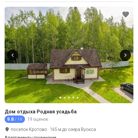
Дом отдыха Родная усадьба
9.8
19 оценок
/ 10
поселок Кротово
·
165
м до
озера Вуокса
Апартаменты грузинские