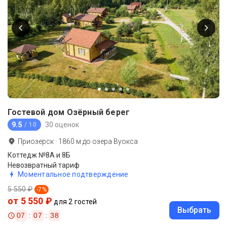
Гостевой дом Озёрный берег
9.5
30 оценок
/ 10
Приозерск
·
1860
м до
озера Вуокса
Коттедж №8А и 8Б
Невозвратный тариф
Моментальное подтверждение
5 550 ₽
-
7
%
от 5 550 ₽
для 2 гостей
Выбрать
07
:
07
:
38