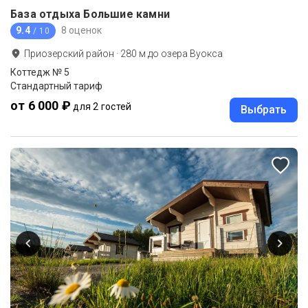
База отдыха Большие камни
9.4
8 оценок
/ 10
Приозерский район
·
280
м до
озера Вуокса
Коттедж № 5
Стандартный тариф
от 6 000 ₽
для 2 гостей
Выбрать