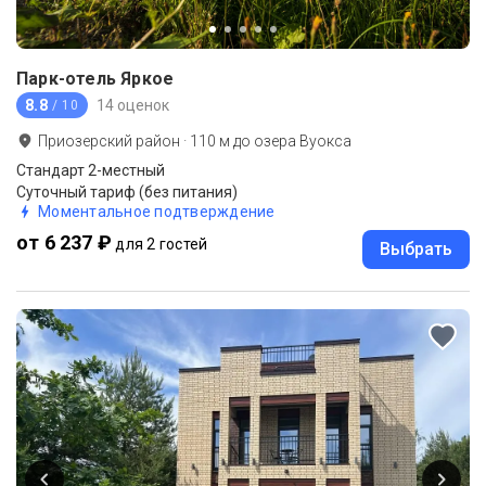
Парк-отель Яркое
8.8
14 оценок
/ 10
Приозерский район
·
110
м до
озера Вуокса
Стандарт 2-местный
Суточный тариф (без питания)
Моментальное подтверждение
от 6 237 ₽
для 2 гостей
Выбрать