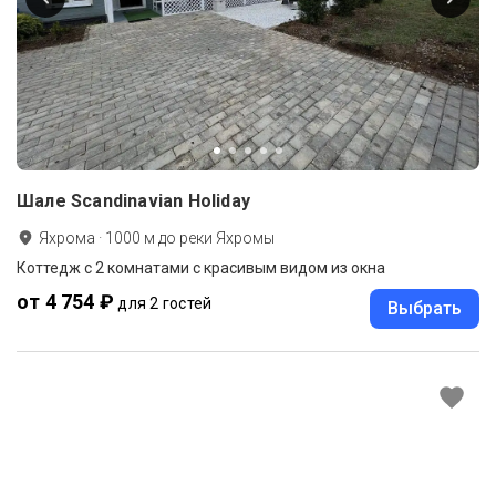
Шале Scandinavian Holiday
Яхрома
·
1000
м до
реки Яхромы
Коттедж с 2 комнатами с красивым видом из окна
от 4 754 ₽
для 2 гостей
Выбрать