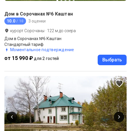
Дом в Сорочанах №6 Каштан
10.0
3 оценки
/ 10
курорт Сорочаны
·
122
м до
озера
Дом в Сорочанах №6 Каштан
Стандартный тариф
Моментальное подтверждение
от 15 990 ₽
для 2 гостей
Выбрать