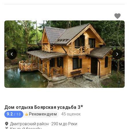
★
Дом отдыха Боярская усадьба
3
9.2
Рекомендуем
45 оценок
/ 10
Дмитровский район
·
290
м до
Реки
Крытый бассейн