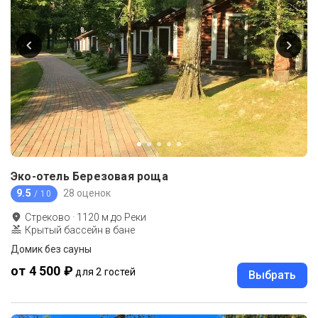
Эко-отель Березовая роща
9.5
28 оценок
/ 10
Стреково
·
1120
м до
Реки
Крытый бассейн в бане
Домик без сауны
от 4 500 ₽
для 2 гостей
Выбрать