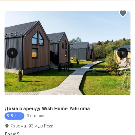
Дома в аренду Wish Home Yahroma
9.9
3 оценки
/ 10
Яхрома
·
93
м до
Реки
Лодж S