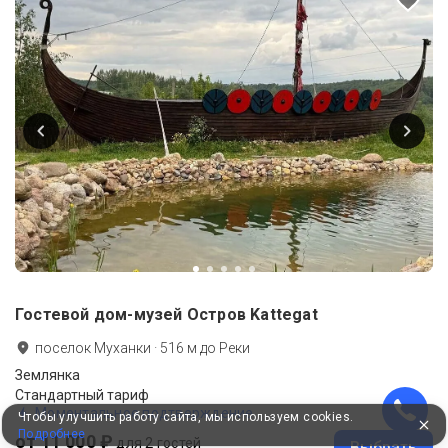
Гостевой дом-музей Остров Kattegat
поселок Муханки
·
516
м до
Реки
Землянка
Стандартный тариф
Моментальное подтверждение
Чтобы улучшить работу сайта, мы используем cookies.
Подробнее
от 11 000 ₽
для 2 гостей
Выбрать