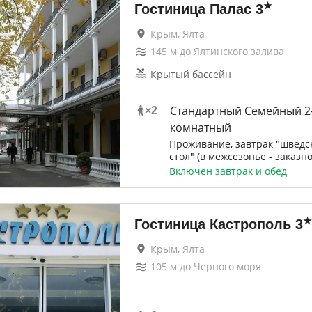
★
Гостиница Палас
3
Крым, Ялта
145
м до
Ялтинского залива
Крытый бассейн
Стандартный Семейный 2-
×
2
комнатный
Проживание, завтрак "шведс
стол" (в межсезонье - заказн
Включен завтрак и обед
★
Гостиница Кастрополь
3
Крым, Ялта
105
м до
Черного моря