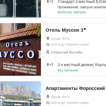
Стандарт 2-местный Б (Се
×
2
Проживание, завтрак (компл
Включен завтрак
★
Отель Муссон
3
Крым, Ялта
423
м до
Черного моря
Открытый бассейн
2-x местный делюкс Корпу
×
2
Без питания
Апартаменты Форосский 
Крым, Ялта
400
м до
Черного моря