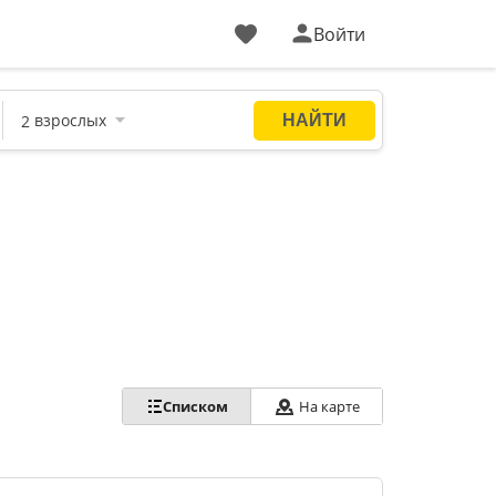
Войти
Списком
На карте