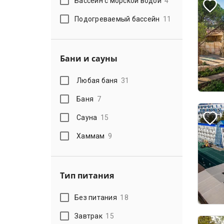
Бассейн с морской водой
4
Подогреваемый бассейн
11
Бани и сауны
Любая баня
31
Баня
7
Сауна
15
Хаммам
9
Тип питания
Без питания
18
Завтрак
15