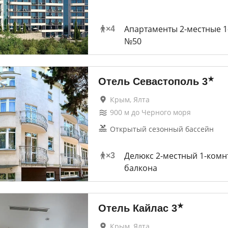
Апартаменты 2-местные 
×
4
№50
★
Отель Севастополь
3
Крым, Ялта
900
м до
Черного моря
Открытый сезонный бассейн
Делюкс 2-местный 1-комн
×
3
балкона
★
Отель Кайлас
3
Крым, Ялта