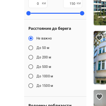
км
км
Расстояние до берега
Не важно
До 50 м
До 200 м
До 500 м
До 1000 м
До 1500 м
Водоемы поблизости