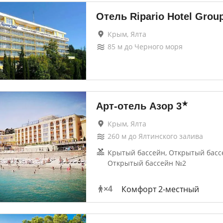
Отель Ripario Hotel Grou
Крым, Ялта
85
м до
Черного моря
★
Арт-отель Азор
3
Крым, Ялта
260
м до
Ялтинского залива
Крытый бассейн, Открытый басс
Открытый бассейн №2
Комфорт 2-местный
×
4