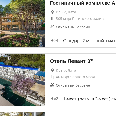
Гостиничный комплекс А
Крым, Ялта
505
м до
Ялтинского залива
Открытый бассейн
Стандарт 2-местный, вид 
×
4
★
Отель Левант
3
Крым, Ялта
40
м до
Черного моря
Открытый бассейн
1-мест. (разм. в 2-мест.) с
×
2