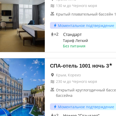
130
м до
Черного моря
Крытый плавательный бассейн 1
Моментальное подтверждение
Стандарт
×
2
Тариф Легкий
Без питания
★
СПА-отель 1001 ночь
3
Крым, Кореиз
230
м до
Черного моря
Открытый круглогодичный бассей
бассейна
Моментальное подтверждение
Номер "Стандарт"
×
2