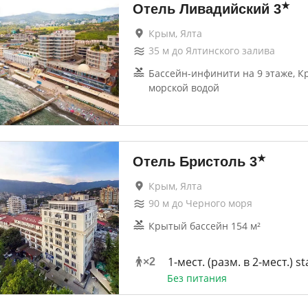
★
Отель Ливадийский
3
Крым, Ялта
35
м до
Ялтинского залива
Бассейн-инфинити на 9 этаже, К
морской водой
★
Отель Бристоль
3
Крым, Ялта
90
м до
Черного моря
Крытый бассейн 154 м²
1-мест. (разм. в 2-мест.) s
×
2
Без питания