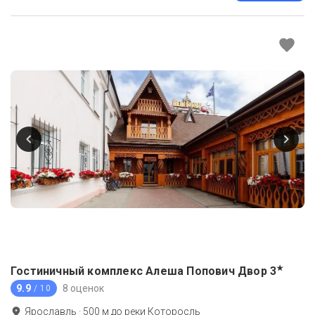
★
Гостиничный комплекс Алеша Попович Двор
3
9.9
8 оценок
/ 10
Ярославль
·
500
м до
реки Которосль