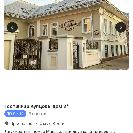
★
Гостиница Купцовъ дом
3
10.0
3 оценки
/ 10
Ярославль
·
700
м до
Волги
Двухместный номер Мансардный двуспальная кровать