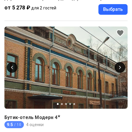
от 5 278 ₽
для 2 гостей
Выбрать
★
Бутик-отель Модерн
4
9.5
4 оценки
/ 10