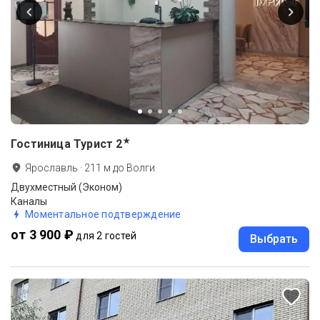
★
Гостиница Турист
2
Ярославль
·
211
м до
Волги
Двухместный (Эконом)
Каналы
Моментальное подтверждение
от 3 900 ₽
для 2 гостей
Выбрать