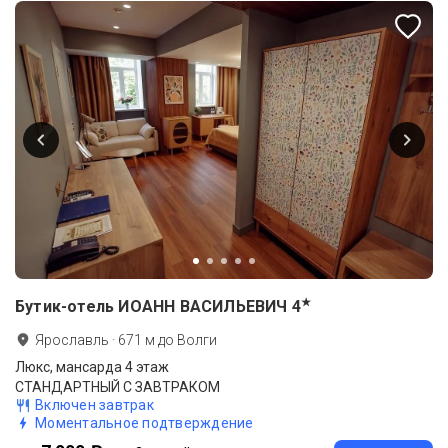
★
Бутик-отель ИОАНН ВАСИЛЬЕВИЧ
4
Ярославль
·
671
м до
Волги
Люкс, мансарда 4 этаж
СТАНДАРТНЫЙ С ЗАВТРАКОМ
Включен завтрак
Моментальное подтверждение