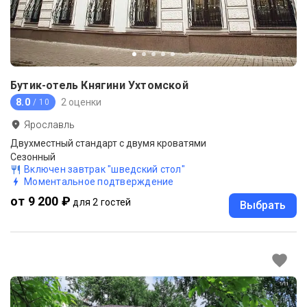
Бутик-отель Княгини Ухтомской
8.0
2 оценки
/ 10
Ярославль
Двухместный стандарт с двумя кроватями
Сезонный
Включен завтрак "шведский стол"
Моментальное подтверждение
от 9 200 ₽
для 2 гостей
Выбрать