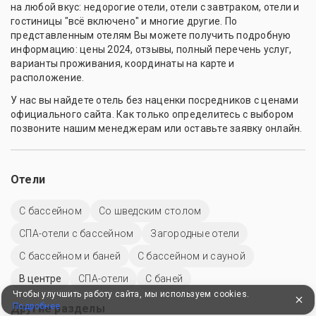
на любой вкус: недорогие отели, отели с завтраком, отели и
гостиницы "всё включено" и многие другие. По
представленным отелям Вы можете получить подробную
информацию: цены 2024, отзывы, полный перечень услуг,
варианты проживания, координаты на карте и
расположение.
У нас вы найдете отель без наценки посредников с ценами
официального сайта. Как только определитесь с выбором
позвоните нашим менеджерам или оставьте заявку онлайн.
Отели
C бассейном
Со шведским столом
СПА-отели с бассейном
Загородные отели
С бассейном и баней
С бассейном и сауной
В центре
СПА-отели
С баней
Чтобы улучшить работу сайта, мы используем cookies.
Подробнее
Другие разделы