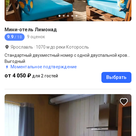
Мини-отель Лимонад
9.9
9 оценок
/ 10
Ярославль
·
1070
м до
реки Которосль
Стандартный двухместный номер с одной двуспальной кроватью с удобствами в блоке
Выгодный
Моментальное подтверждение
от 4 050 ₽
для 2 гостей
Выбрать