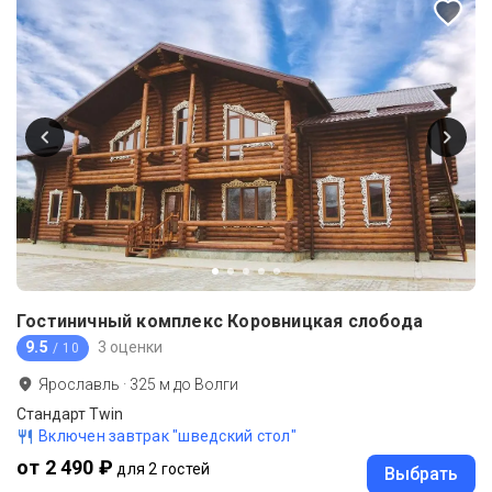
Гостиничный комплекс Коровницкая слобода
9.5
3 оценки
/ 10
Ярославль
·
325
м до
Волги
Стандарт Twin
Включен завтрак "шведский стол"
от 2 490 ₽
для 2 гостей
Выбрать