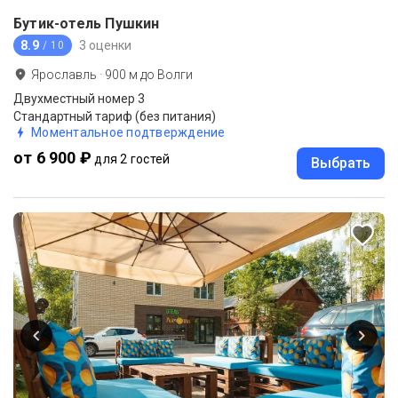
Бутик-отель Пушкин
8.9
3 оценки
/ 10
Ярославль
·
900
м до
Волги
Двухместный номер 3
Стандартный тариф (без питания)
Моментальное подтверждение
от 6 900 ₽
для 2 гостей
Выбрать