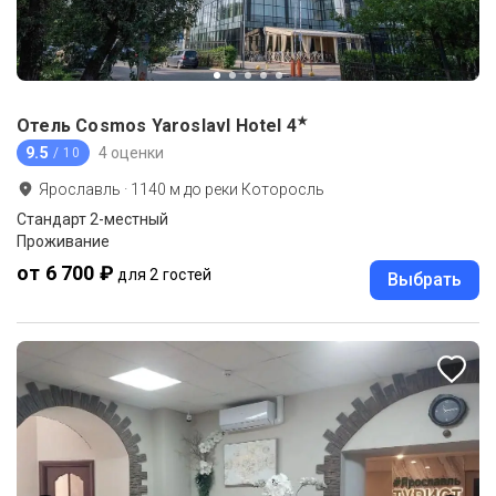
★
Отель Cosmos Yaroslavl Hotel
4
9.5
4 оценки
/ 10
Ярославль
·
1140
м до
реки Которосль
Стандарт 2-местный
Проживание
от 6 700 ₽
для 2 гостей
Выбрать