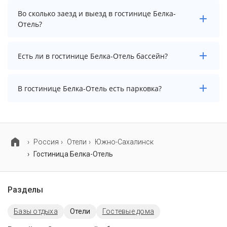
Стоимость проживания в гостинице Белка-Отель
Во сколько заезд и выезд в гостинице Белка-
начинается от 8100 рублей. Чтобы увидеть
Отель?
актуальные цены на проживание, выберите нужные
даты и количество гостей.
Заезд возможен после 14:00, а выезд необходимо
Есть ли в гостинице Белка-Отель бассейн?
осуществить до 12:00.
В гостинице Белка-Отель нет бассейна.
В гостинице Белка-Отель есть парковка?
В гостинице Белка-Отель нет парковки.
Россия
Отели
Южно-Сахалинск
Гостиница Белка-Отель
Разделы
Базы отдыха
Отели
Гостевые дома