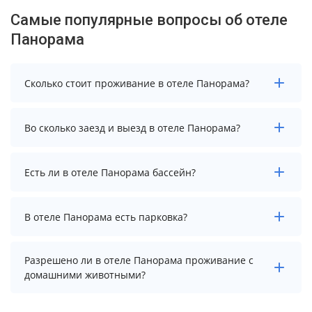
Самые популярные вопросы об отеле
Панорама
Сколько стоит проживание в отеле Панорама?
Стоимость проживания в отеле Панорама
Во сколько заезд и выезд в отеле Панорама?
начинается от 7087 рублей. Чтобы увидеть
актуальные цены на проживание, выберите нужные
даты и количество гостей.
Заезд возможен после 14:00, а выезд необходимо
Есть ли в отеле Панорама бассейн?
осуществить до 12:00.
В отеле Панорама есть бассейн.
В отеле Панорама есть парковка?
В отеле Панорама есть парковка, уточните
Разрешено ли в отеле Панорама проживание с
информацию перед бронированием у менеджера,
домашними животными?
возможно, услуга оплачивается отдельно.