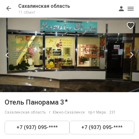
Сахалинская область
71 объект
1/31
★
Отель Панорама 3
Сахалинская область · г. Южно-Сахалинск · пр-т Мира · 231
+7 (937) 095-****
+7 (937) 095-****