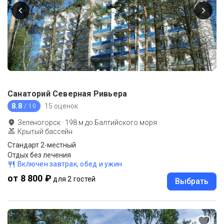
Санаторий Северная Ривьера
8.8
15 оценок
/ 10
Зеленогорск
·
198
м до
Балтийского моря
Крытый бассейн
Стандарт 2-местный
Отдых без лечения
Включен завтрак, обед и ужин
от 8 800 ₽
для 2 гостей
Выбрать