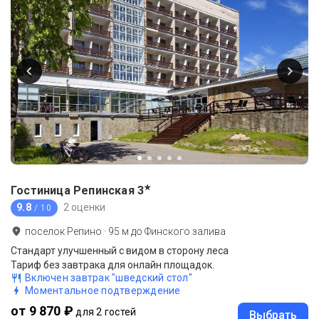
★
Гостиница Репинская
3
9.8
2 оценки
/ 10
поселок Репино
·
95
м до
Финского залива
Стандарт улучшенный c видом в сторону леса
Тариф без завтрака для онлайн площадок.
Включен завтрак "шведский стол"
Моментальное подтверждение
от 9 870 ₽
для 2 гостей
Выбрать