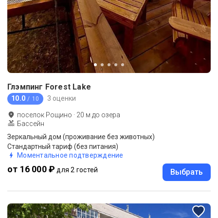
Глэмпинг Forest Lake
10.0
3 оценки
/ 10
поселок Рощино
·
20
м до
озера
Бассейн
Зеркальный дом (проживание без животных)
Стандартный тариф (без питания)
Моментальное подтверждение
от 16 000 ₽
для 2 гостей
Выбрать