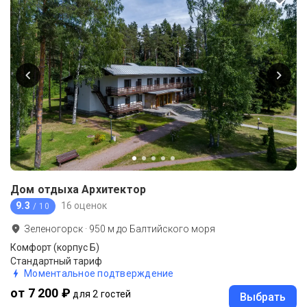
Дом отдыха Архитектор
9.3
16 оценок
/ 10
Зеленогорск
·
950
м до
Балтийского моря
Комфорт (корпус Б)
Стандартный тариф
Моментальное подтверждение
от 7 200 ₽
для 2 гостей
Выбрать