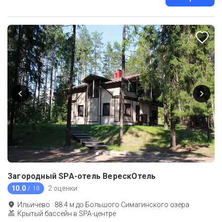
Загородный SPA-отель ВерескОтель
10.0
2 оценки
/ 10
Ильичево
·
88.4
м до
Большого Симагинского озера
Крытый бассейн в SPA-центре