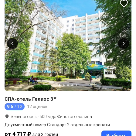
★
СПА-отель Гелиос
3
9.5
12 оценок
/ 10
Зеленогорск
·
600
м до
Финского залива
Двухместный номер Стандарт 2 отдельные кровати
от 4 717 ₽
для 2 гостей
Выбрать