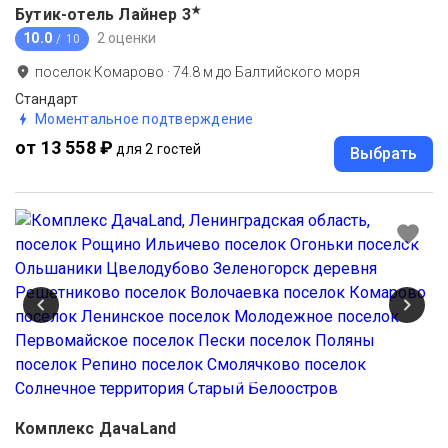
★
Бутик-отель Лайнер
3
10.0
2 оценки
/ 10
поселок Комарово
·
74.8
м до
Балтийского моря
Стандарт
Моментальное подтверждение
от 13 558 ₽
для 2 гостей
Выбрать
Комплекс ДачаLand