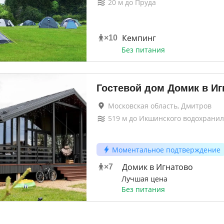
20
м до
Пруда
Кемпинг
×
10
Без питания
Гостевой дом Домик в Иг
Московская область, Дмитров
519
м до
Икшинского водохрани
Моментальное подтверждение
Домик в Игнатово
×
7
Лучшая цена
Без питания