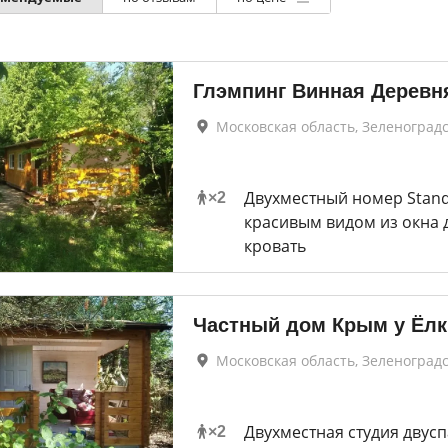
Глэмпинг Винная Деревн
Московская область, Зеленоград
Двухместный номер Stand
×
2
красивым видом из окна 
кровать
Частный дом Крым у Ёлк
Московская область, Зеленоград
Двухместная студия двус
×
2