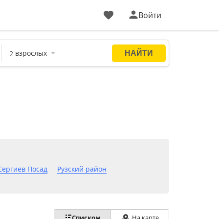
Войти
Сергиев Посад
Рузский район
Списком
На карте