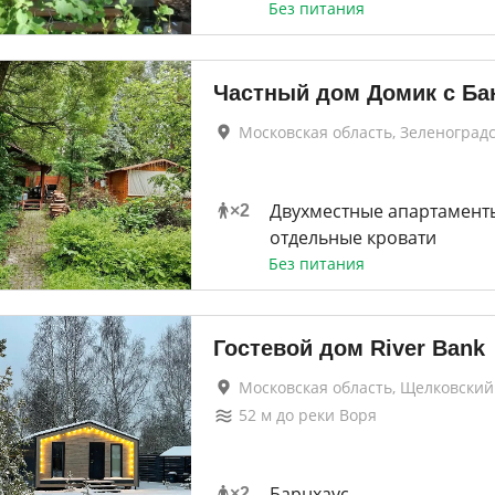
Без питания
Частный дом Домик с Ба
Московская область, Зеленоград
Двухместные апартаменты
×
2
отдельные кровати
Без питания
Гостевой дом River Bank
Московская область, Щелковский
52
м до
реки Воря
Барнхаус
×
2