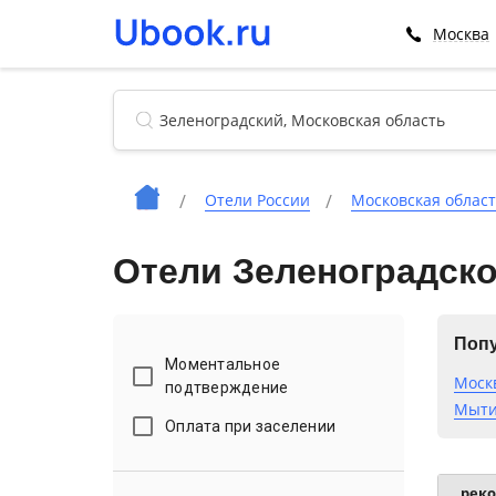
Москва
Отели России
Московская облас
Отели Зеленоградско
Попу
Моментальное
Моск
подтверждение
Мыти
Оплата при заселении
рек