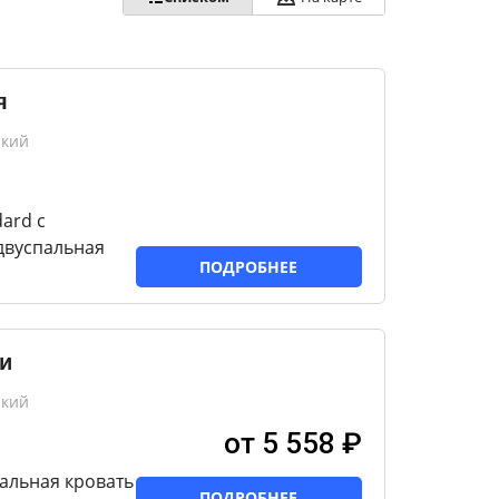
я
ский
ard с
двуспальная
ПОДРОБНЕЕ
и
ский
от 5 558 ₽
пальная кровать
ПОДРОБНЕЕ