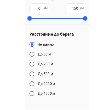
км
км
Расстояние до берега
Не важно
До 50 м
До 200 м
До 500 м
До 1000 м
До 1500 м