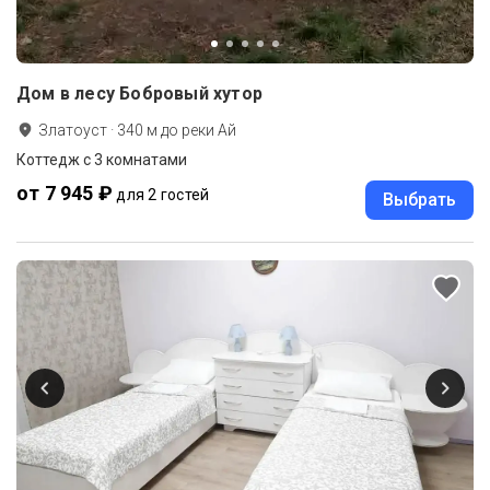
Дом в лесу Бобровый хутор
Златоуст
·
340
м до
реки Ай
Коттедж с 3 комнатами
от 7 945 ₽
для 2 гостей
Выбрать