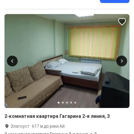
2-комнатная квартира Гагарина 2-я линия, 3
Златоуст
·
617
м до
реки Ай