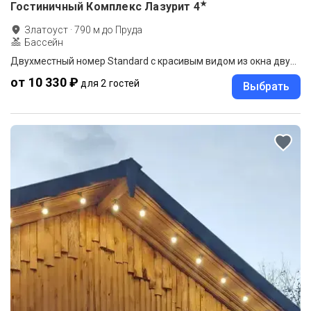
★
Гостиничный Комплекс Лазурит
4
Златоуст
·
790
м до
Пруда
Бассейн
Двухместный номер Standard с красивым видом из окна двуспальная кровать
от 10 330 ₽
для 2 гостей
Выбрать