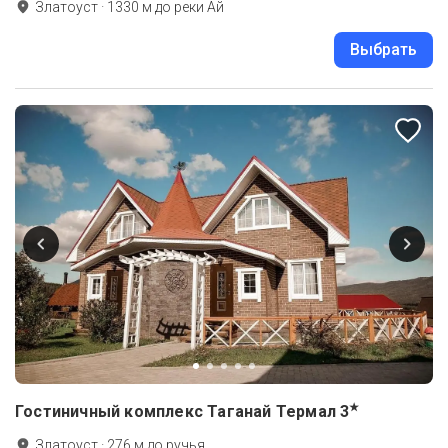
Златоуст
·
1330
м до
реки Ай
Выбрать
★
Гостиничный комплекс Таганай Термал
3
Златоуст
·
276
м до
ручья