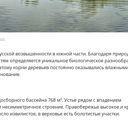
мир
русской возвышенности в южной части. Благодаря приро
тям определяется уникальное биологическое разнообра
оэтому корни деревьев постоянно оказывались влажными
нование.
осборного бассейна 768 м². Устье рядом с впадением
т несимметричное строение. Правобережье высокое и кр
ло извилистое, в верховье есть болотистые участки.