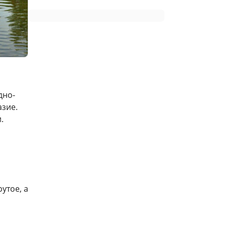
дно-
зие.
.
утое, а