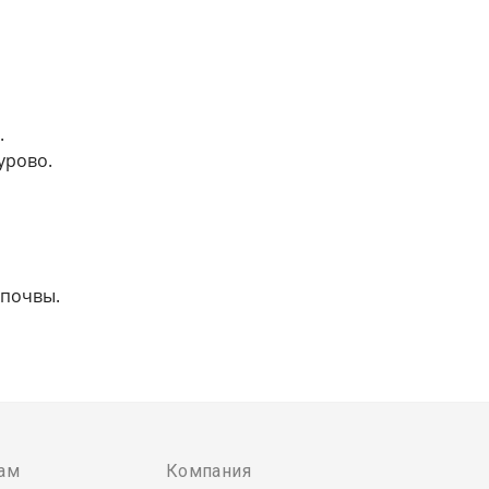
.
урово.
 почвы.
ам
Компания