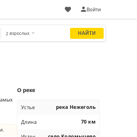
Войти
О реке
самых
река Нежеголь
Устье
70 км
Длина
м.
село Коломыцево
Исток