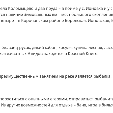
ла Коломыцево и два пруда – в пойме у с. Ионовка и у с
ется наличие Зимовальных ям – мест большого скоплени
о четыре – в Корочанском районе Боровская, Ионовская, 
ёж, заяц-русак, дикий кабан, косуля, куница лесная, ласк
хся животных 9 видов находятся в Красной Книге.
Преимущественным занятием на реке является рыбалка.
 поохотиться с опытными егерями, отправиться рыбачить
Из других возможностей для отдыха – баня, игра в билья