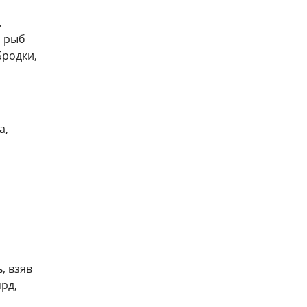
.
я рыб
Бродки,
а,
, взяв
рд,