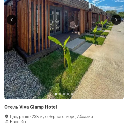
Отель Viva Glamp Hotel
Цандрипш
·
238
м до
Чёрного моря, Абхазия
Бассейн