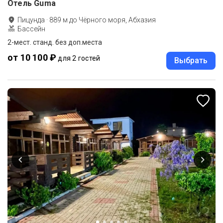
Отель Guma
Пицунда
·
889
м до
Чёрного моря, Абхазия
Бассейн
2-мест. станд. без доп.места
от 10 100 ₽
для 2 гостей
Выбрать