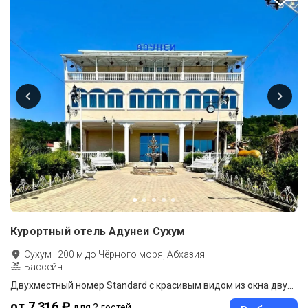
Курортный отель Адунеи Сухум
Сухум
·
200
м до
Чёрного моря, Абхазия
Бассейн
Двухместный номер Standard с красивым видом из окна двуспальная кровать
от 7 316 ₽
для 2 гостей