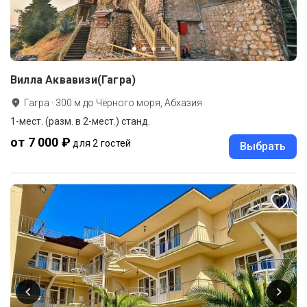
Вилла Аквавизи(Гагра)
Гагра
·
300
м до
Чёрного моря, Абхазия
1-мест. (разм. в 2-мест.) станд.
от 7 000 ₽
для 2 гостей
Выбрать