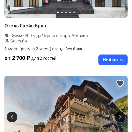
Отель Грейс Бриз
Сухум
·
200
м до
Чёрного моря, Абхазия
Бассейн
1-мест. (разм. в 2-мест.) станд. без балк.
от 2 700 ₽
для 2 гостей
Выбрать