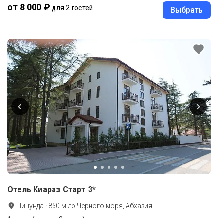
от 8 000 ₽
для 2 гостей
Выбрать
Отель Киараз Старт 3*
Пицунда
·
850
м до
Чёрного моря, Абхазия