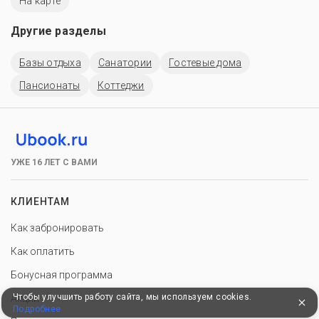
На карте
Другие разделы
Базы отдыха
Санатории
Гостевые дома
Пансионаты
Коттеджи
УЖЕ 16 ЛЕТ С ВАМИ
КЛИЕНТАМ
Как забронировать
Как оплатить
Бонусная программа
Чтобы улучшить работу сайта, мы используем cookies.
Акции
Подробнее