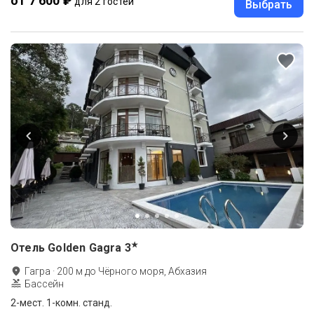
от 7 600 ₽
для 2 гостей
Выбрать
★
Отель Golden Gagra
3
Гагра
·
200
м до
Чёрного моря, Абхазия
Бассейн
2-мест. 1-комн. станд.