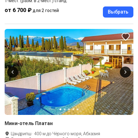
1-мест. (разм. в 2-мест.) станд.
от 6 700 ₽
для 2 гостей
Выбрать
Мини-отель Платан
Цандрипш
·
400
м до
Чёрного моря, Абхазия