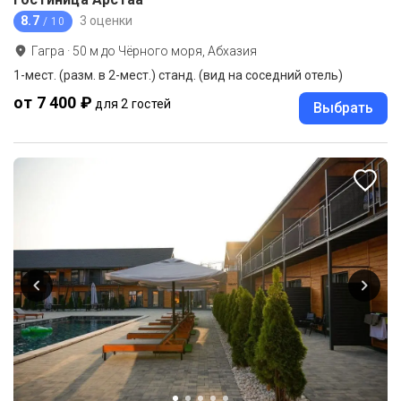
8.7
3 оценки
/ 10
Гагра
·
50
м до
Чёрного моря, Абхазия
1-мест. (разм. в 2-мест.) станд. (вид на соседний отель)
от 7 400 ₽
для 2 гостей
Выбрать