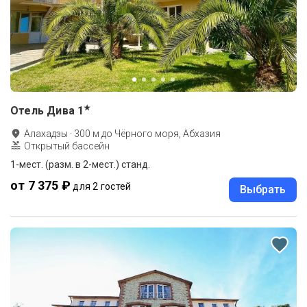
★
Отель Дива
1
Алахадзы
·
300
м до
Чёрного моря, Абхазия
Открытый бассейн
1-мест. (разм. в 2-мест.) станд.
от 7 375 ₽
для 2 гостей
Выбрать