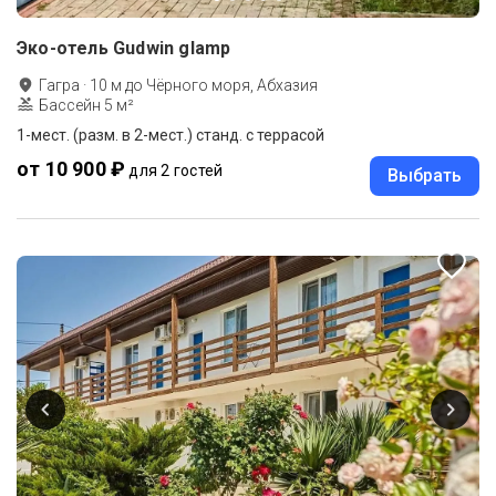
Эко-отель Gudwin glamp
Гагра
·
10
м до
Чёрного моря, Абхазия
Бассейн 5 м²
1-мест. (разм. в 2-мест.) станд. с террасой
от 10 900 ₽
для 2 гостей
Выбрать