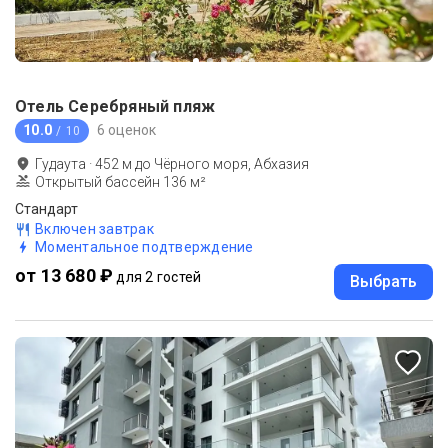
Отель Серебряный пляж
10.0
6 оценок
/ 10
Гудаута
·
452
м до
Чёрного моря, Абхазия
Открытый бассейн 136 м²
Стандарт
Включен завтрак
Моментальное подтверждение
от 13 680 ₽
для 2 гостей
Выбрать