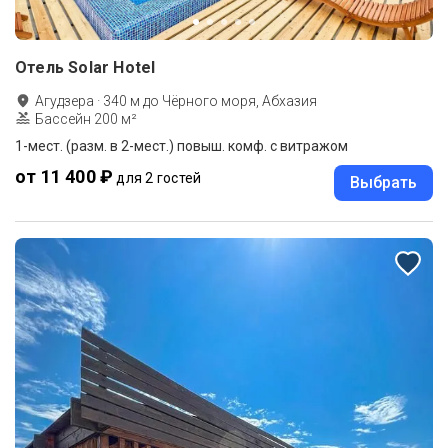
Отель Solar Hotel
Агудзера
·
340
м до
Чёрного моря, Абхазия
Бассейн 200 м²
1-мест. (разм. в 2-мест.) повыш. комф. с витражом
от 11 400 ₽
для 2 гостей
Выбрать