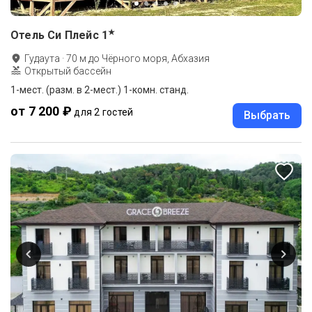
★
Отель Си Плейс
1
Гудаута
·
70
м до
Чёрного моря, Абхазия
Открытый бассейн
1-мест. (разм. в 2-мест.) 1-комн. станд.
от 7 200 ₽
для 2 гостей
Выбрать