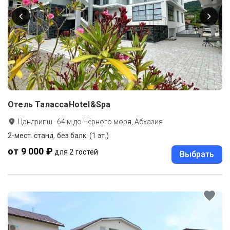
Отель ТалассаHotel&Spa
Цандрипш
·
64
м до
Чёрного моря, Абхазия
2-мест. станд. без балк. (1 эт.)
от 9 000 ₽
для 2 гостей
Выбрать