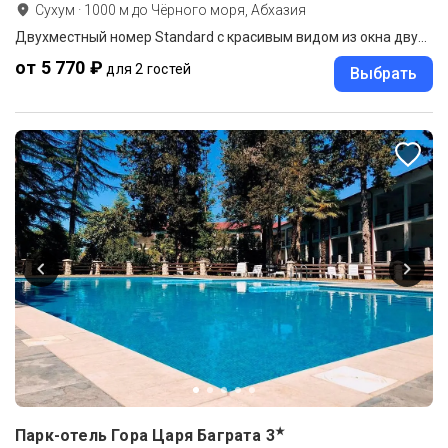
Сухум
·
1000
м до
Чёрного моря, Абхазия
Двухместный номер Standard с красивым видом из окна двуспальная кровать
от 5 770 ₽
для 2 гостей
Выбрать
★
Парк-отель Гора Царя Баграта
3