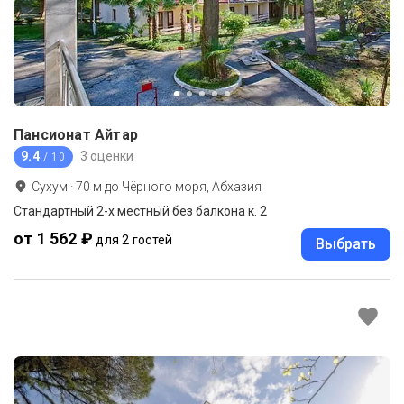
Пансионат Айтар
9.4
3 оценки
/ 10
Сухум
·
70
м до
Чёрного моря, Абхазия
Стандартный 2-х местный без балкона к. 2
от 1 562 ₽
для 2 гостей
Выбрать