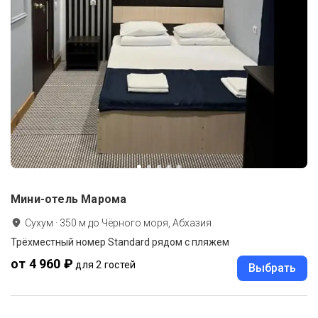
Мини-отель Марома
Сухум
·
350
м до
Чёрного моря, Абхазия
Трёхместный номер Standard рядом с пляжем
от 4 960 ₽
для 2 гостей
Выбрать