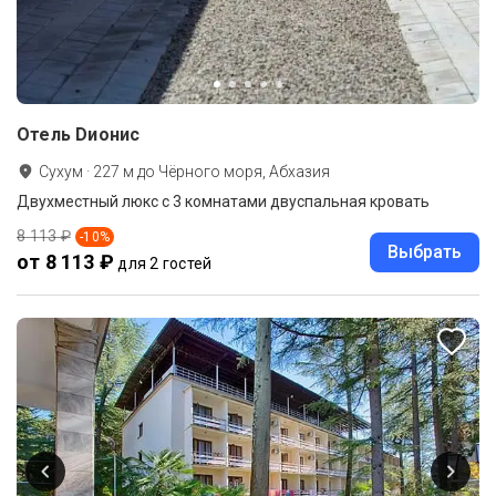
Отель Dионис
Сухум
·
227
м до
Чёрного моря, Абхазия
Двухместный люкс с 3 комнатами двуспальная кровать
8 113 ₽
-
10
%
Выбрать
от 8 113 ₽
для 2 гостей