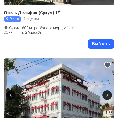
★
Отель Дельфин (Сухум)
1
9.9
4 оценки
/ 10
Сухум
·
600
м до
Чёрного моря, Абхазия
Открытый бассейн
Выбрать