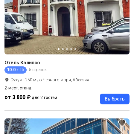
Отель Калипсо
10.0
5 оценок
/ 10
Сухум
·
250
м до
Чёрного моря, Абхазия
2-мест. станд.
от 3 800 ₽
для 2 гостей
Выбрать