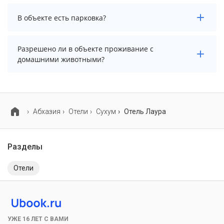
В объекте нет бассейна.
В объекте есть парковка?
В объекте есть парковка, уточните информацию
Разрешено ли в объекте проживание с
перед бронированием у менеджера, возможно, услуга
домашними животными?
оплачивается отдельно.
Проживание с домашними животными запрещено.
Абхазия
Отели
Сухум
Отель Лаура
Разделы
Отели
УЖЕ 16 ЛЕТ С ВАМИ