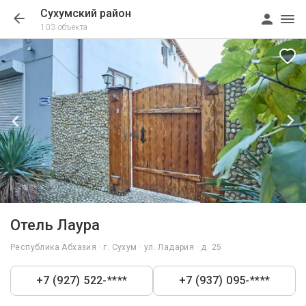
Сухумский район
103 объекта
1/34
Отель Лаура
Республика Абхазия · г. Сухум · ул. Ладария · д. 25
+7 (927) 522-****
+7 (937) 095-****