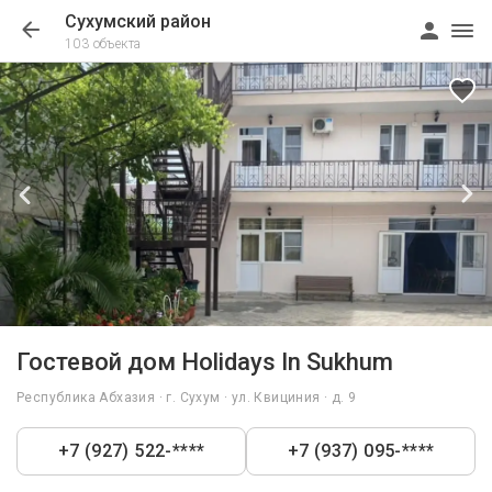
Сухумский район
103 объекта
1/14
Гостевой дом Holidays In Sukhum
Республика Абхазия · г. Сухум · ул. Квициния · д. 9
+7 (927) 522-****
+7 (937) 095-****