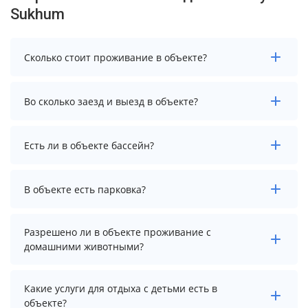
Sukhum
Сколько стоит проживание в объекте?
Чтобы увидеть актуальные цены на проживание в
Во сколько заезд и выезд в объекте?
объекте, выберите нужные даты и количество гостей.
Заезд возможен после 14:00, а выезд необходимо
Есть ли в объекте бассейн?
осуществить до 12:00.
В объекте нет бассейна.
В объекте есть парковка?
В объекте есть парковка, уточните информацию
Разрешено ли в объекте проживание с
перед бронированием у менеджера, возможно, услуга
домашними животными?
оплачивается отдельно.
Проживание с домашними животными запрещено.
Какие услуги для отдыха с детьми есть в
объекте?