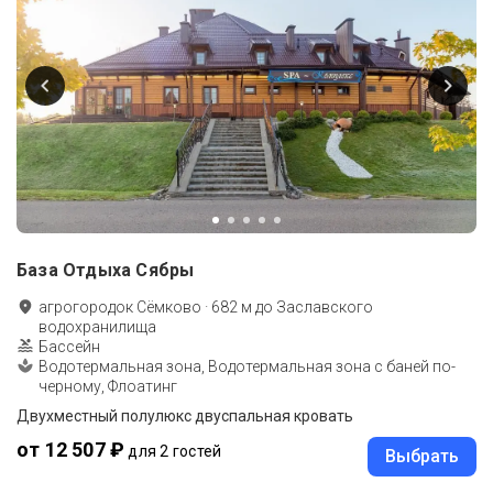
База Отдыха Сябры
агрогородок Сёмково
·
682
м до
Заславского
водохранилища
Бассейн
Водотермальная зона, Водотермальная зона с баней по-
черному, Флоатинг
Двухместный полулюкс двуспальная кровать
от 12 507 ₽
для 2 гостей
Выбрать