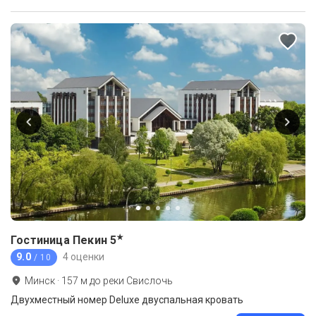
★
Гостиница Пекин
5
9.0
4 оценки
/ 10
Минск
·
157
м до
реки Свислочь
Двухместный номер Deluxe двуспальная кровать