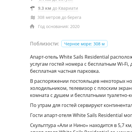
9.3 км
до Квариати
308 метров до берега
Год основания: 2020
Поблизости:
Черное море: 308 м
Апарт-отель White Sails Residential располо
услугам гостей номера с бесплатным Wi-Fi,
бесплатная частная парковка.
В распоряжении постояльцев некоторых но
холодильником, телевизор с плоским экран
комната с душем и бесплатными туалетно-
По утрам для гостей сервируют континента
Гости апарт-отеля White Sails Residential мо
Скульптура «Али и Нино» находится в 5,7 к