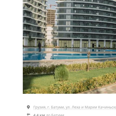
Грузия, г. Батуми, ул. Леха и Марии Качиньски
4.4 км
до Батуми