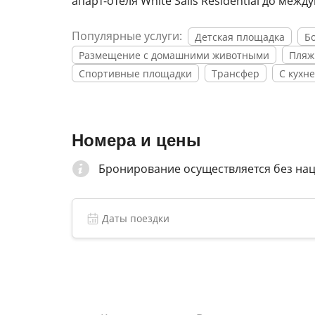
апарт-отеля White Sails Residential до меж
Популярные услуги:
Детская площадка
Б
Размещение с домашними животными
Пляж
Спортивные площадки
Трансфер
С кухн
Номера и цены
Бронирование осуществляется без на