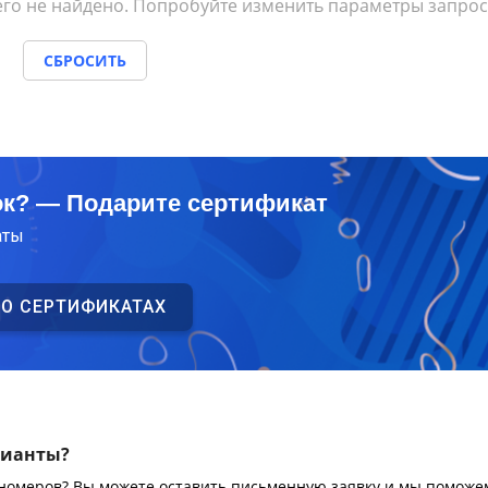
го не найдено. Попробуйте изменить параметры запрос
СБРОСИТЬ
ок? — Подарите сертификат
аты
 О СЕРТИФИКАТАХ
рианты?
 номеров? Вы можете оставить письменную заявку и мы поможе