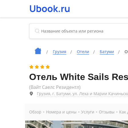
Грузия
Отели
Батуми
О
Отель White Sails Res
(Вайт Саелс Резидентл)
Грузия, г. Батуми, ул. Леха и Марии Качиньски
Обзор
Номера и цены
Услуги
Отзывы
Как 