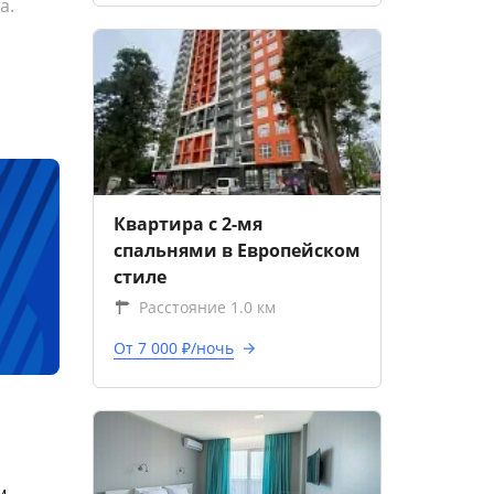
а.
Квартира с 2-мя
спальнями в Европейском
стиле
Расстояние 1.0 км
От 7 000 ₽/ночь
м