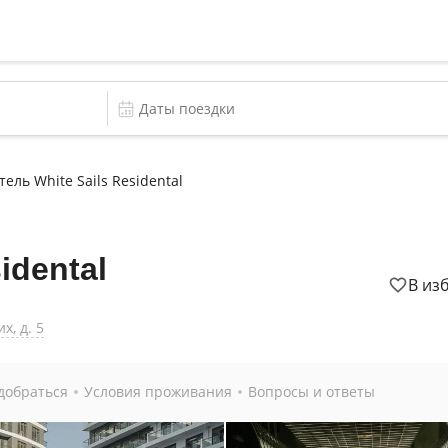
тель White Sails Residental
idental
В из
х, д. 5
добраться
Условия проживания
Вопросы и ответы