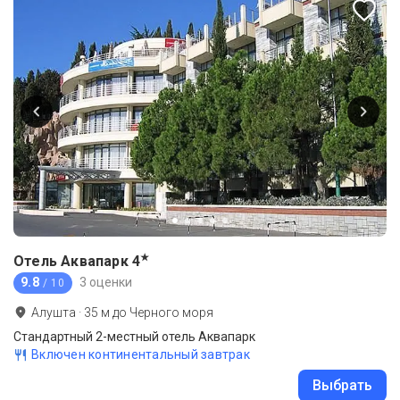
★
Отель Аквапарк
4
9.8
3 оценки
/ 10
Алушта
·
35
м до
Черного моря
Стандартный 2-местный отель Аквапарк
Включен континентальный завтрак
Выбрать