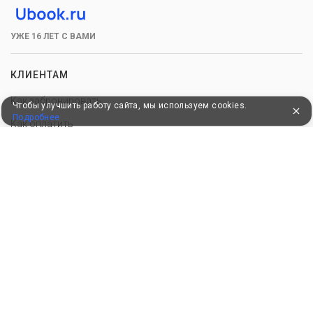
УЖЕ 16 ЛЕТ С ВАМИ
КЛИЕНТАМ
Как забронировать
Чтобы улучшить работу сайта, мы используем cookies.
Подробнее
Как оплатить
Бонусная программа
Акции
Пользовательское соглашение
Политика конфиденциальности
Контакты
СОТРУДНИЧЕСТВО
Добавить объект размещения