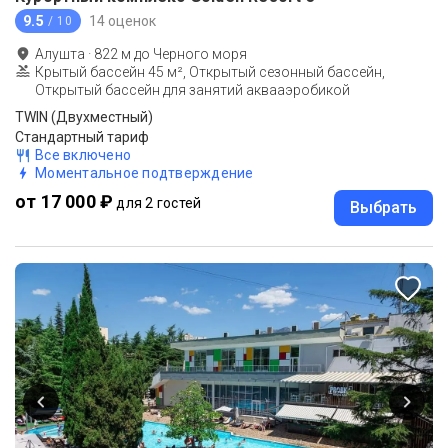
9.5
14 оценок
/ 10
Алушта
·
822
м до
Черного моря
Крытый бассейн 45 м², Открытый сезонный бассейн,
Открытый бассейн для занятий аквааэробикой
TWIN (Двухместный)
Стандартный тариф
Все включено
Моментальное подтверждение
от 17 000 ₽
для 2 гостей
Выбрать