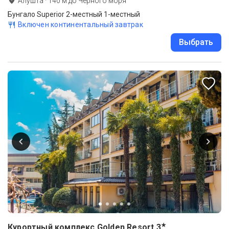
Алушта
·
140
м до
Черного моря
Бунгало Superior 2-местный 1-местный
Включен континентальный завтрак
Выбрать
★
Курортный комплекс Golden Resort
3