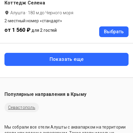
Коттедж Селена
Алушта
·
180
м до
Черного моря
2-местный номер «стандарт»
от 1 560 ₽
для 2 гостей
Выбрать
Показать еще
Популярные направления в
Крыму
Севастополь
Мы собрали все отели Алушты с аквапарком на территории
отели или рядом с аквапарком. Такие отели идеально