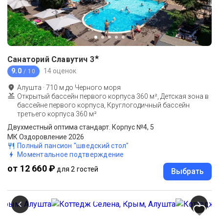
★
Санаторий Славутич
3
9.0
14 оценок
/ 10
Алушта
·
710
м до
Черного моря
Открытый бассейн первого корпуса 360 м², Детская зона в
бассейне первого корпуса, Круглогодичный бассейн
третьего корпуса 360 м²
Двухместный оптима стандарт. Корпус №4, 5
МК Оздоровление 2026
Полный пансион "шведский стол"
Моментальное подтверждение
от 12 660 ₽
для 2 гостей
Выбрать