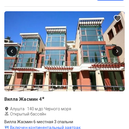
★
Вилла Жасмин
4
Алушта
·
140
м до
Черного моря
Открытый бассейн
Вилла Жасмин 6-местная 3 спальни
Включен континентальный завтрак