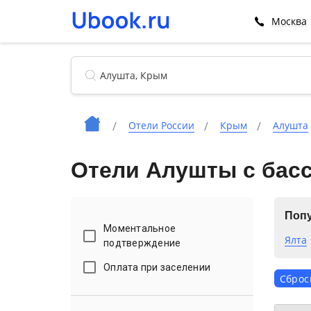
Москва
Отели России
Крым
Алушта
Отели Алушты с бас
Попу
Моментальное
Ялта
подтверждение
Оплата при заселении
Сброс