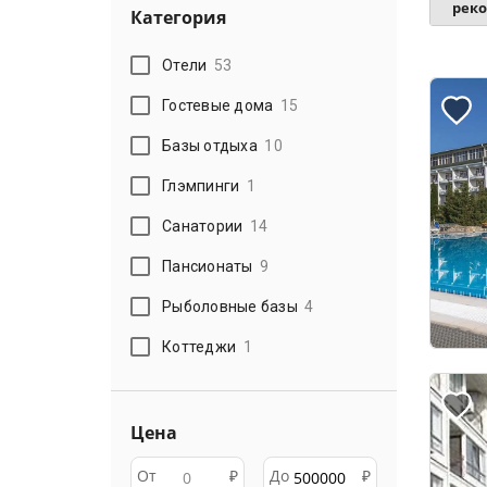
рек
Категория
Отели
53
Гостевые дома
15
Базы отдыха
10
Глэмпинги
1
Санатории
14
Пансионаты
9
Рыболовные базы
4
Коттеджи
1
Цена
От
₽
До
₽