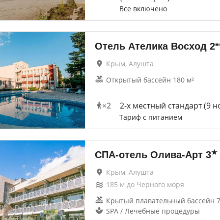
Все включено
Отель Ателика Восход 2*
Крым, Алушта
Открытый бассейн 180 м²
×
2
2-х местный стандарт (9 
Тариф с питанием
★
СПА-отель Олива-Арт
3
Крым, Алушта
185
м до
Черного моря
Крытый плавательный бассейн 7
SPA / Лечебные процедуры