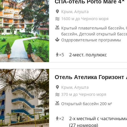
★
СПА-отель Porto Mare
4
Крым, Алушта
1600
м до
Черного моря
Крытый плавательный бассейн,
бассейн, Детский открытый басс
Оздоровительные программы
×
5
2-мест. полулюкс
Отель Ателика Горизонт
Крым, Алушта
370
м до
Черного моря
Открытый бассейн 200 м²
×
2
2-х местный с частичным
(27 номеров)