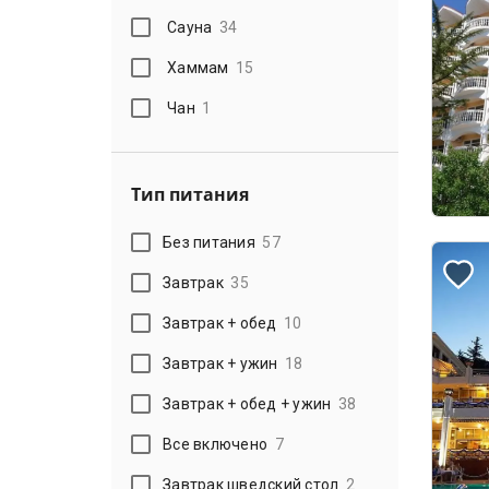
Сауна
34
Хаммам
15
Чан
1
Тип питания
Без питания
57
Завтрак
35
Завтрак + обед
10
Завтрак + ужин
18
Завтрак + обед + ужин
38
Все включено
7
Завтрак шведский стол
2