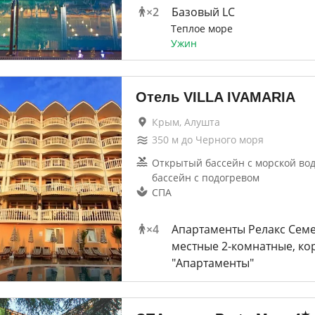
×
2
Базовый LC
Теплое море
Ужин
Отель VILLA IVAMARIA
Крым, Алушта
350
м до
Черного моря
Открытый бассейн с морской во
бассейн с подогревом
СПА
×
4
Апартаменты Релакс Семе
местные 2-комнатные, ко
"Апартаменты"