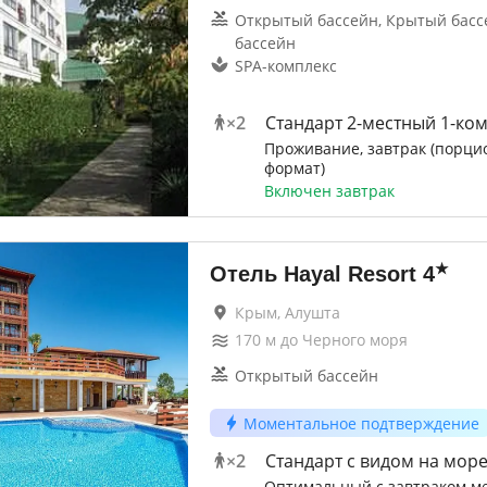
Открытый бассейн, Крытый басс
бассейн
SPA-комплекс
×
2
Стандарт 2-местный 1-ко
Проживание, завтрак (порц
формат)
Включен завтрак
★
Отель Hayal Resort
4
Крым, Алушта
170
м до
Черного моря
Открытый бассейн
Моментальное подтверждение
×
2
Стандарт с видом на мор
Оптимальный с завтраком м