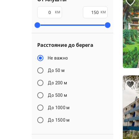
км
км
Расстояние до берега
Не важно
До 50 м
До 200 м
До 500 м
До 1000 м
До 1500 м