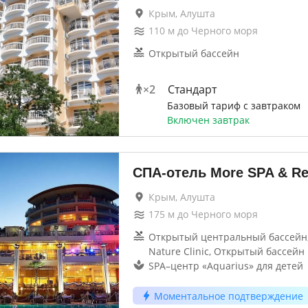
Крым, Алушта
110
м до
Черного моря
Открытый бассейн
×
2
Стандарт
Базовый тариф с завтраком
Включен завтрак
СПА-отель More SPA & Re
Крым, Алушта
175
м до
Черного моря
Открытый центральный бассейн
Nature Clinic, Открытый бассейн
SPA–центр «Aquarius» для детей
Моментальное подтверждение