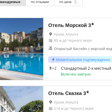
омендуемые
по отзывам
по цене
★
Отель Морской
3
Крым, Алушта
80
м до
Черного моря
Открытый бассейн с морской вод
Моментальное подтверждение
×
2
Стандартный 2-х местный
Включен завтрак
★
Отель Сказка
3
Крым, Алушта
214
м до
Черного моря