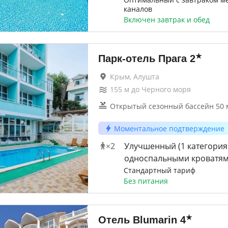
каналов
Включен завтрак и обед
★
Парк-отель Прага
2
Крым, Алушта
155
м до
Черного моря
Открытый сезонный бассейн 50 
Моментальное подтверждение
×
2
Улучшенный (1 категория
односпальными кроватям
Стандартный тариф
Без питания
★
Отель Blumarin
4