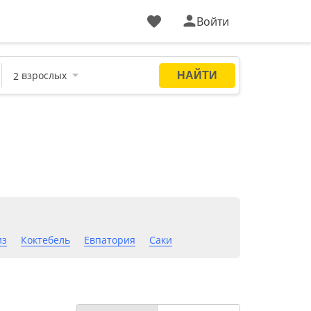
Войти
из
Коктебель
Евпатория
Саки