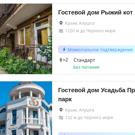
Гостевой дом Рыжий кот
Крым, Алушта
1220
м до
Черного моря
Моментальное подтверждение
Стандарт
×
2
Без питания
Гостевой дом Усадьба П
парк
Крым, Алушта
132
м до
Черного моря