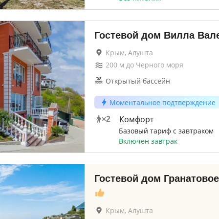
Гостевой дом Вилла Вал
Крым, Алушта
200
м до
Черного моря
Открытый бассейн
Моментальное подтверждение
Комфорт
×
2
Базовый тариф с завтраком
Включен завтрак
Гостевой дом Гранатовое
Крым, Алушта