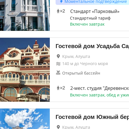
Моментальное подтверждение
Стандарт «Парковый»
×
2
Стандартный тариф
Включен завтрак
Гостевой дом Усадьба С
Крым, Алушта
140
м до
Черного моря
Открытый бассейн
2-мест. студия "Деревенск
×
2
Включен завтрак, обед и ужи
Гостевой дом Южный бер
Крым, Алушта