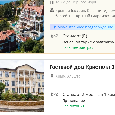
140
м до
Черного моря
Крытый бассейн, Крытый гидро
бассейн, Открытый гидромассаж
Моментальное подтверждение
Стандарт (Б)
×
2
Основной тариф с завтраком
Включен завтрак
Гостевой дом Кристалл
3
Крым, Алушта
Стандарт 2-местный 1-ко
×
2
Проживание
Без питания