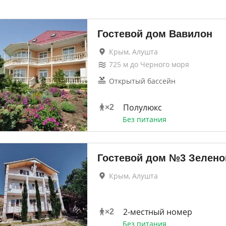
Гостевой дом Вавилон
Крым, Алушта
725
м до
Черного моря
Открытый бассейн
Полулюкс
×
2
Без питания
Гостевой дом №3 Зелено
Крым, Алушта
2-местный номер
×
2
Без питания