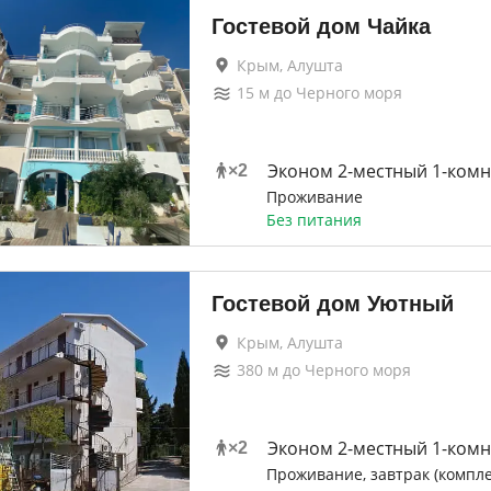
Гостевой дом Чайка
Крым, Алушта
15
м до
Черного моря
Эконом 2-местный 1-ком
×
2
Проживание
Без питания
Гостевой дом Уютный
Крым, Алушта
380
м до
Черного моря
Эконом 2-местный 1-ком
×
2
Проживание, завтрак (компле