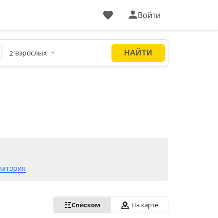
Войти
патория
Списком
На карте