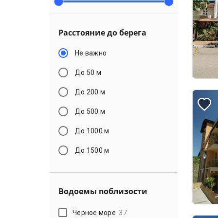
Расстояние до берега
Не важно
До 50 м
До 200 м
До 500 м
До 1000 м
До 1500 м
Водоемы поблизости
Черное море
37