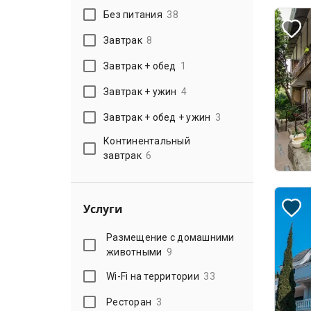
Без питания
38
Завтрак
8
Завтрак + обед
1
Завтрак + ужин
4
Завтрак + обед + ужин
3
Континентальный
завтрак
6
Услуги
Размещение с домашними
животными
9
Wi-Fi на территории
33
Ресторан
3