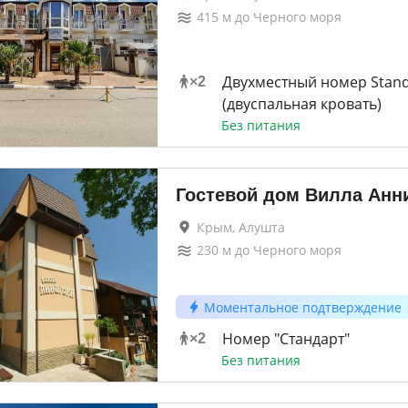
415
м до
Черного моря
Двухместный номер Stan
×
2
(двуспальная кровать)
Без питания
Гостевой дом Вилла Анн
Крым, Алушта
230
м до
Черного моря
Моментальное подтверждение
Номер "Стандарт"
×
2
Без питания