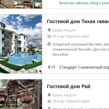
Включен завтрак, обед и ужи
Гостевой дом Тихая гава
Крым, Алушта
60
м до
Черного моря
Открытый сезонный бассейн, К
плавательный бассейн, Детская 
бассейна
Стандарт 1-комнатный ко
×
3
Гостевой дом Рай
Крым, Алушта
10
м до
Черного моря