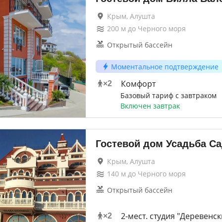
Крым, Алушта
200
м до
Черного моря
Открытый бассейн
Моментальное подтверждение
Комфорт
×
2
Базовый тариф с завтраком
Включен завтрак
Гостевой дом Усадьба С
Крым, Алушта
140
м до
Черного моря
Открытый бассейн
2-мест. студия "Деревенск
×
2