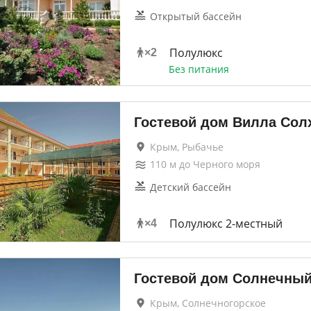
Открытый бассейн
Полулюкс
×
2
Без питания
Гостевой дом Вилла Сол
Крым, Рыбачье
110
м до
Черного моря
Детский бассейн
Полулюкс 2-местный
×
4
Гостевой дом Солнечны
Крым, Солнечногорское