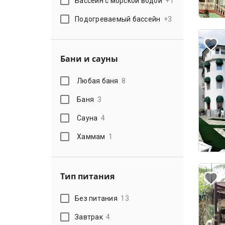
Бассейн с морской водой
+
1
Подогреваемый бассейн
+
3
Бани и сауны
Любая баня
8
Баня
3
Сауна
4
Хаммам
1
Тип питания
Без питания
13
Завтрак
4