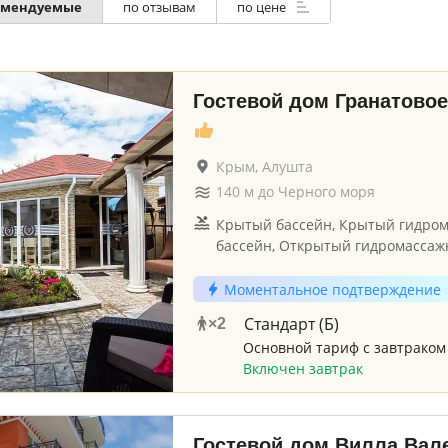
омендуемые
по отзывам
по цене
Гостевой дом Гранатовое
Крым, Алушта
140
м до
Черного моря
Крытый бассейн, Крытый гидро
бассейн, Открытый гидромассаж
Моментальное подтверждение
Стандарт (Б)
×
2
Основной тариф с завтраком
Включен завтрак
Гостевой дом Вилла Вал