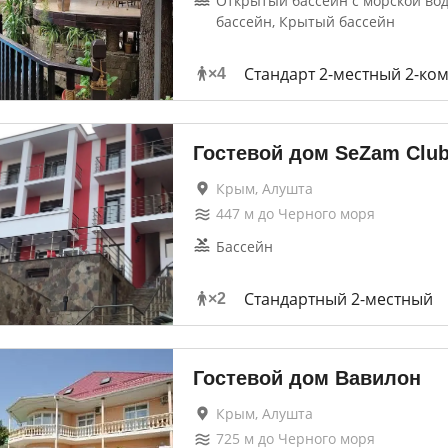
Открытый бассейн с морской во
бассейн, Крытый бассейн
Стандарт 2-местный 2-ко
×
4
Гостевой дом SeZam Clu
Крым, Алушта
447
м до
Черного моря
Бассейн
Стандартный 2-местный
×
2
Гостевой дом Вавилон
Крым, Алушта
725
м до
Черного моря