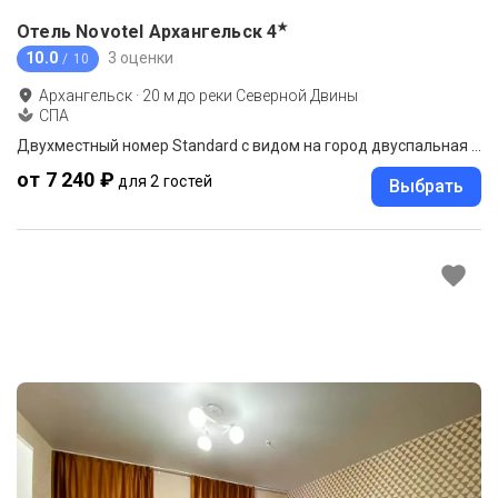
★
Отель Novotel Архангельск
4
10.0
3 оценки
/ 10
Архангельск
·
20
м до
реки Северной Двины
СПА
Двухместный номер Standard с видом на город двуспальная кровать
от 7 240 ₽
для 2 гостей
Выбрать