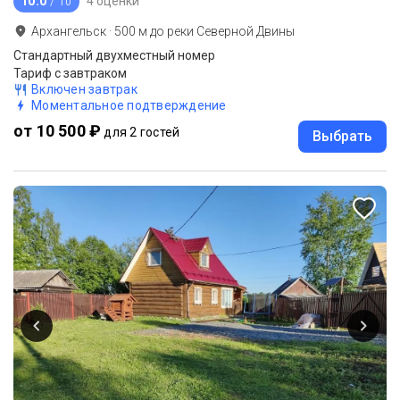
10.0
4 оценки
/ 10
Архангельск
·
500
м до
реки Северной Двины
Стандартный двухместный номер
Тариф с завтраком
Включен завтрак
Моментальное подтверждение
от 10 500 ₽
для 2 гостей
Выбрать