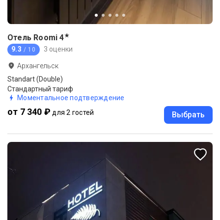
★
Отель Roomi
4
9.3
3 оценки
/ 10
Архангельск
Standart (Double)
Стандартный тариф
Моментальное подтверждение
от 7 340 ₽
для 2 гостей
Выбрать