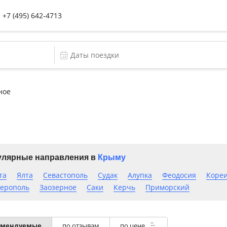
+7 (495) 642-4713
ное
лярные направления в
Крыму
та
Ялта
Севастополь
Судак
Алупка
Феодосия
Коре
ерополь
Заозерное
Саки
Керчь
Приморский
по отзывам
по цене
омендуемые