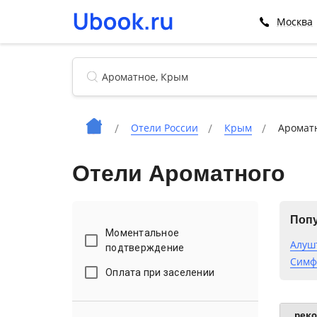
Москва
Отели России
Крым
Аромат
Отели Ароматного
Попу
Моментальное
Алуш
подтверждение
Симф
Оплата при заселении
рек