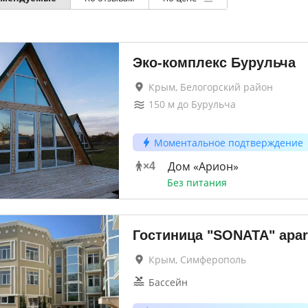
Эко-комплекс Бурульча
Крым, Белогорский район
150
м до
Бурульча
Моментальное подтверждение
Дом «Арион»
×
4
Без питания
Гостиница "SONATA" apar
Крым, Симферополь
Бассейн