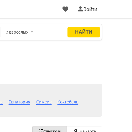
Войти
из
Евпатория
Симеиз
Коктебель
На карте
Списком