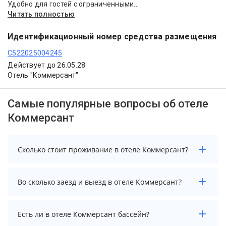
Удобно для гостей с ограниченными...
Читать полностью
Идентификационный номер средства размещения
С522025004245
Действует до 26.05.28
Отель "Коммерсант"
Самые популярные вопросы об отеле
Коммерсант
Сколько стоит проживание в отеле Коммерсант?
Стоимость проживания в отеле Коммерсант
Во сколько заезд и выезд в отеле Коммерсант?
начинается от 5785 рублей. Чтобы увидеть
актуальные цены на проживание, выберите нужные
даты и количество гостей.
Заезд возможен после 14:00, а выезд необходимо
Есть ли в отеле Коммерсант бассейн?
осуществить до 12:00.