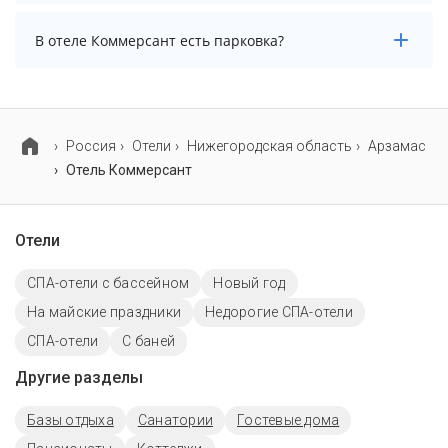
В отеле Коммерсант нет бассейна.
В отеле Коммерсант есть парковка?
В отеле Коммерсант есть парковка, уточните
информацию перед бронированием у менеджера,
возможно, услуга оплачивается отдельно.
Россия
Отели
Нижегородская область
Арзамас
Отель Коммерсант
Отели
СПА-отели с бассейном
Новый год
На майские праздники
Недорогие СПА-отели
СПА-отели
С баней
Другие разделы
Базы отдыха
Санатории
Гостевые дома