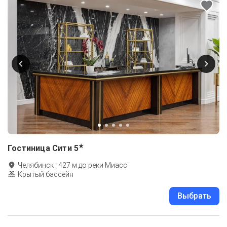
★
Гостиница Сити
5
Челябинск
·
427
м до
реки Миасс
Крытый бассейн
Выбрать