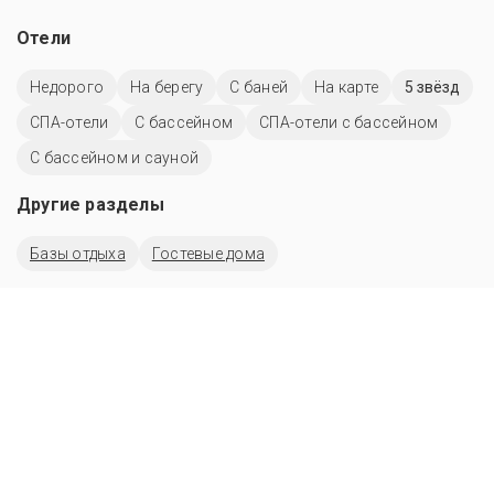
Отели
Недорого
На берегу
С баней
На карте
5 звёзд
СПА-отели
C бассейном
СПА-отели с бассейном
С бассейном и сауной
Другие разделы
Базы отдыха
Гостевые дома