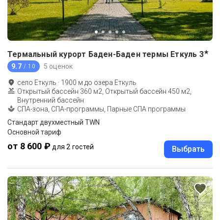
★
Термальный курорт Баден-Баден термы Еткуль
3
9.7
5 оценок
/ 10
село Еткуль
·
1900
м до
озера Еткуль
Открытый бассейн 360 м2, Открытый бассейн 450 м2,
Внутренний бассейн
СПА-зона, СПА-программы, Парные СПА программы
Стандарт двухместный TWN
Основной тариф
от 8 600 ₽
для 2 гостей
Выбрать