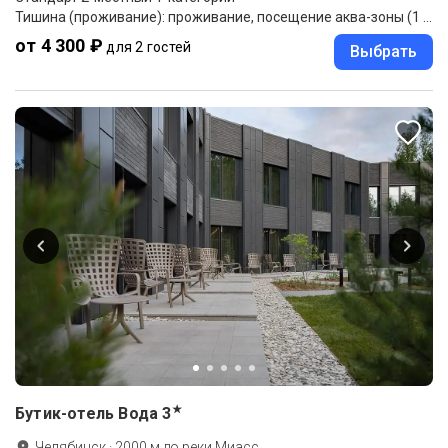
Тишина (проживание): проживание, посещение аква-зоны (1 раз в сутки/1 час).
от 4 300 ₽
для 2 гостей
Выбрать
★
Бутик-отель Вода
3
Челябинск
·
2000
м до
реки Миасс