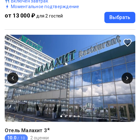
Включен завтрак
Моментальное подтверждение
от 13 000 ₽
для 2 гостей
Выбрать
★
Отель Малахит
3
10.0
2 оценки
/ 10