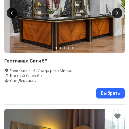
★
Гостиница Сити
5
Челябинск
·
427
м до
реки Миасс
Крытый бассейн
Спа-Девичник
Выбрать