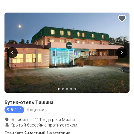
Бутик-отель Тишина
9.5
4 оценки
/ 10
Челябинск
·
411
м до
реки Миасс
Крытый бассейн с противотоком
Стандарт 2-местный 1-категории