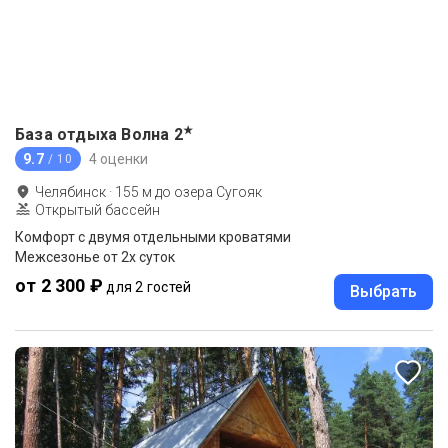
★
База отдыха Волна
2
9.7
4 оценки
/ 10
Челябинск
·
155
м до
озера Сугояк
Открытый бассейн
Комфорт с двумя отдельными кроватями
Межсезонье от 2х суток
от 2 300 ₽
для 2 гостей
Выбрать