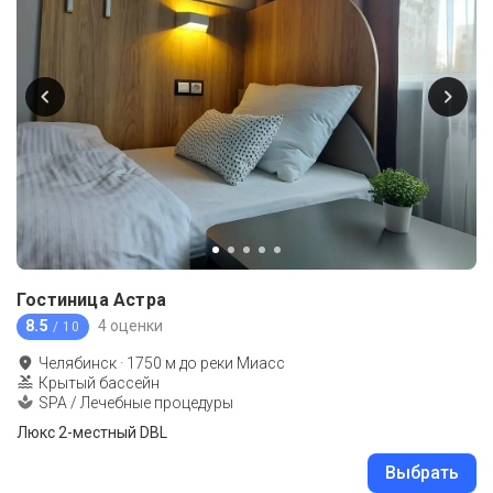
Гостиница Астра
8.5
4 оценки
/ 10
Челябинск
·
1750
м до
реки Миасс
Крытый бассейн
SPA / Лечебные процедуры
Люкс 2-местный DBL
Выбрать