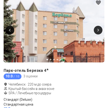
★
Парк-отель Березка
4
10.0
3 оценки
/ 10
Челябинск
·
220
м до
озера
Крытый бассейн в аква-зоне
SPA / Лечебные процедуры
Стандарт (Deluxe)
Стандартная цена