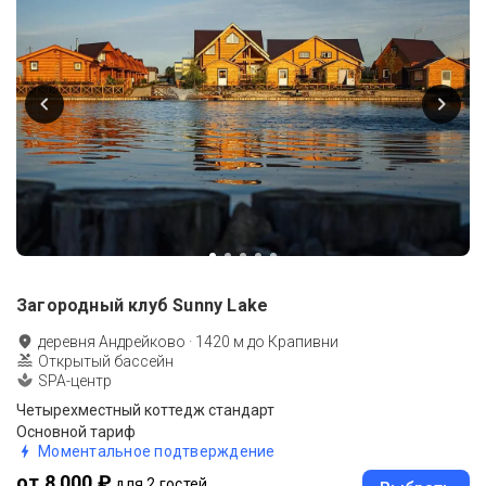
Загородный клуб Sunny Lake
деревня Андрейково
·
1420
м до
Крапивни
Открытый бассейн
SPA-центр
Четырехместный коттедж стандарт
Основной тариф
Моментальное подтверждение
от 8 000 ₽
для 2 гостей