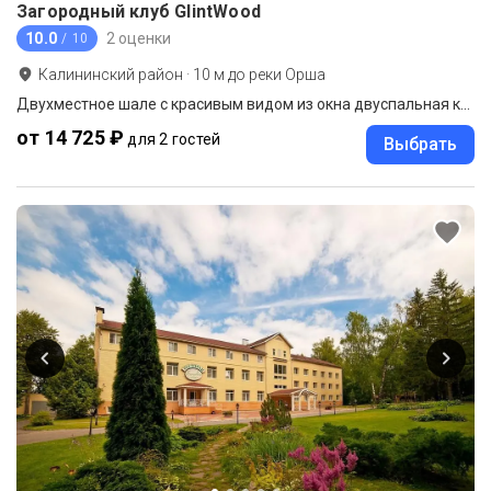
Загородный клуб GlintWood
10.0
2 оценки
/ 10
Калининский район
·
10
м до
реки Орша
Двухместное шале с красивым видом из окна двуспальная кровать
от 14 725 ₽
для 2 гостей
Выбрать