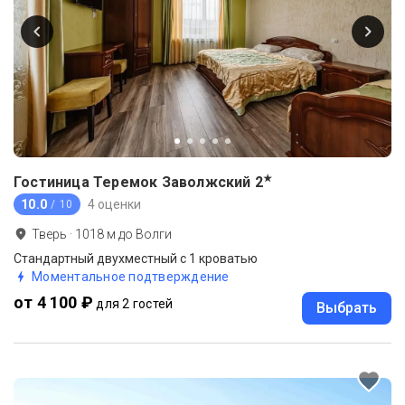
★
Гостиница Теремок Заволжский
2
10.0
4 оценки
/ 10
Тверь
·
1018
м до
Волги
Стандартный двухместный с 1 кроватью
Моментальное подтверждение
от 4 100 ₽
для 2 гостей
Выбрать