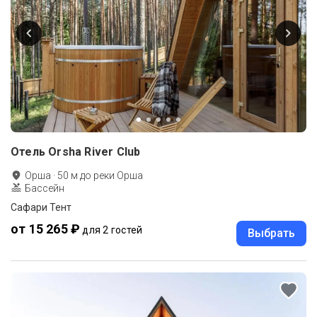
Отель Orsha River Club
Орша
·
50
м до
реки Орша
Бассейн
Сафари Тент
от 15 265 ₽
для 2 гостей
Выбрать