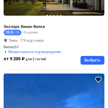
Экопарк Винни-Вилла
10.0
4 оценки
/ 10
Тверь
·
774
м до
озера
Вилла S/I
Моментальное подтверждение
от 9 200 ₽
для 2 гостей
Выбрать