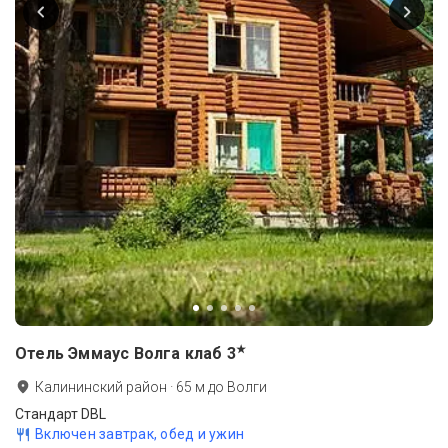
★
Отель Эммаус Волга клаб
3
Калининский район
·
65
м до
Волги
Стандарт DBL
Включен завтрак, обед и ужин