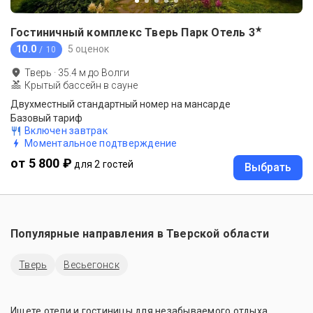
★
Гостиничный комплекс Тверь Парк Отель
3
10.0
5 оценок
/ 10
Тверь
·
35.4
м до
Волги
Крытый бассейн в сауне
Двухместный стандартный номер на мансарде
Базовый тариф
Включен завтрак
Моментальное подтверждение
от 5 800 ₽
для 2 гостей
Выбрать
Популярные направления в
Тверской области
Тверь
Весьегонск
Ищете отели и гостиницы для незабываемого отдыха