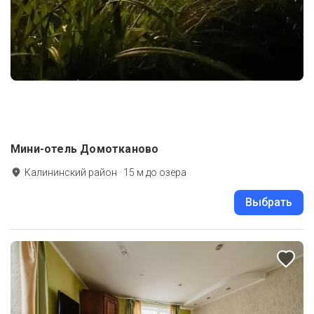
Мини-отель Домотканово
Калининский район
·
15
м до
озера
Выбрать