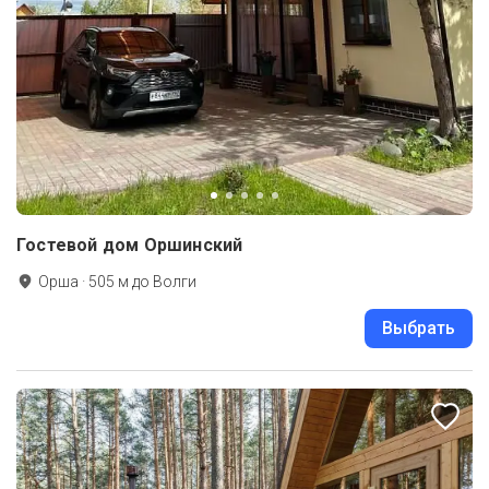
Гостевой дом Оршинский
Орша
·
505
м до
Волги
Выбрать