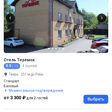
Отель Теремок
9.9
4 оценки
/ 10
Тверь
·
251
м до
Реки
Стандарт
Базовый
Моментальное подтверждение
от 3 300 ₽
для 2 гостей
Выбрать