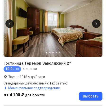
★
Гостиница Теремок Заволжский
2
10.0
4 оценки
/ 10
Тверь
·
1018
м до
Волги
Стандартный двухместный с 1 кроватью
Моментальное подтверждение
от 4 100 ₽
для 2 гостей
Выбрать