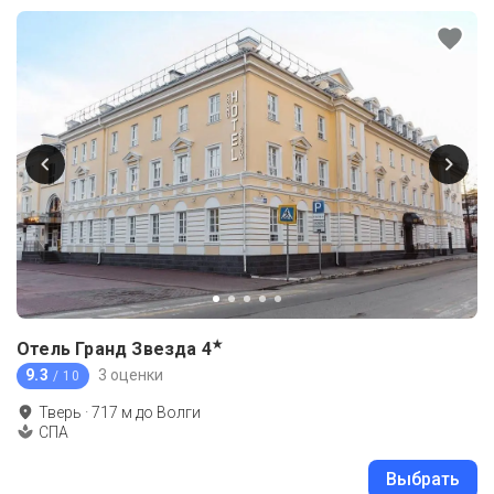
★
Отель Гранд Звезда
4
9.3
3 оценки
/ 10
Тверь
·
717
м до
Волги
СПА
Выбрать