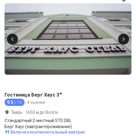
★
Гостиница Берг Хаус
3
9.5
4 оценки
/ 10
Тверь
·
1650
м до
Волги
Стандартный 2-местный STD DBL
Берг Хаус (завтрак+проживание)
Включен континентальный завтрак