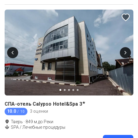
★
СПА-отель Calypso Hotel&Spa
3
10.0
3 оценки
/ 10
Тверь
·
849
м до
Реки
SPA / Лечебные процедуры