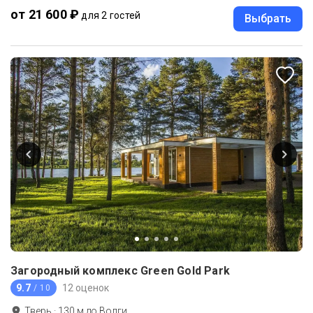
от 21 600 ₽
для 2 гостей
Выбрать
Загородный комплекс Green Gold Park
9.7
12 оценок
/ 10
Тверь
·
130
м до
Волги