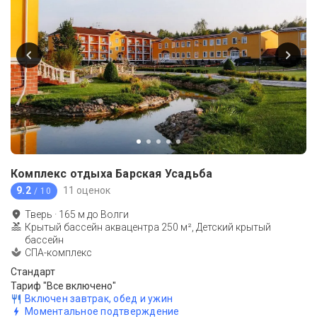
Комплекс отдыха Барская Усадьба
9.2
11 оценок
/ 10
Тверь
·
165
м до
Волги
Крытый бассейн аквацентра 250 м², Детский крытый
бассейн
СПА-комплекс
Стандарт
Тариф "Все включено"
Включен завтрак, обед и ужин
Моментальное подтверждение