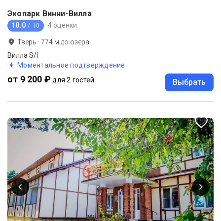
Экопарк Винни-Вилла
10.0
4 оценки
/ 10
Тверь
·
774
м до
озера
Вилла S/I
Моментальное подтверждение
от 9 200 ₽
для 2 гостей
Выбрать