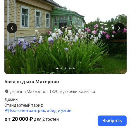
База отдыха Махерово
деревня Махерово
·
1320
м до
реки Каменки
Домик
Стандартный тариф
Включен завтрак, обед и ужин
от 20 000 ₽
для 2 гостей
Выбрать