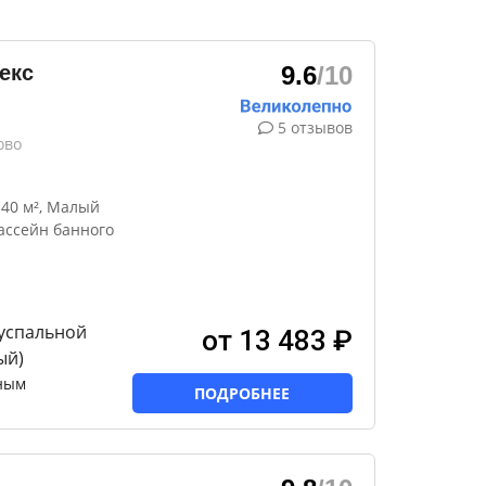
екс
9.6
/10
5 отзывов
ово
40 м², Малый
ассейн банного
вуспальной
от 13 483 ₽
ый)
ным
ПОДРОБНЕЕ