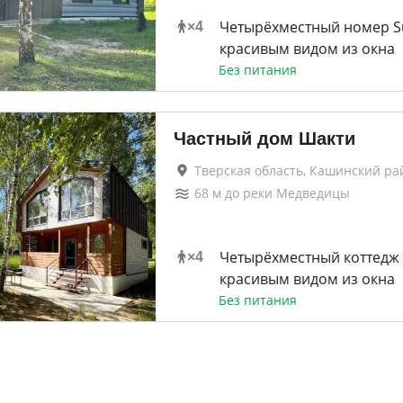
Четырёхместный номер Su
×
4
красивым видом из окна
Без питания
Частный дом Шакти
Тверская область, Кашинский ра
68
м до
реки Медведицы
Четырёхместный коттедж 
×
4
красивым видом из окна
Без питания