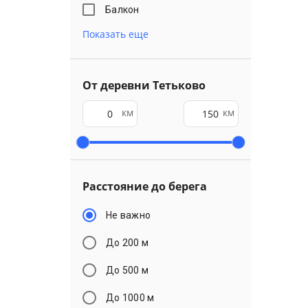
Балкон
Показать еще
От деревни Тетьково
км
км
Расстояние до берега
Не важно
До 200 м
До 500 м
До 1000 м