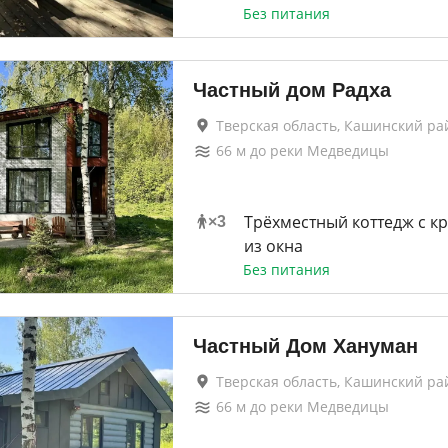
Без питания
Частный дом Радха
Тверская область, Кашинский ра
66
м до
реки Медведицы
Трёхместный коттедж с к
×
3
из окна
Без питания
Частный Дом Хануман
Тверская область, Кашинский ра
66
м до
реки Медведицы