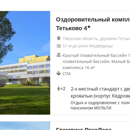
Оздоровительный компл
★
Тетьково
4
Тверская область, деревня Тетьк
51
м до
реки Медведицы
Крытый плавательный бассейн 1
плавательный бассейн, Малый б
комплекса 16 м²
СПА
2-x местный стандарт с д
×
2
кроватью (корпус Кедров
Отдых и оздоровление с пол
пансионом МУЛЬТИ