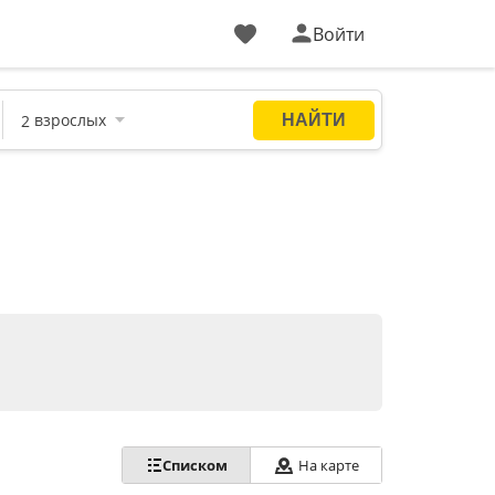
Войти
Списком
На карте