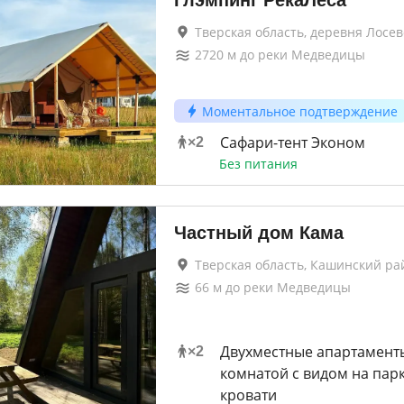
Глэмпинг РекаЛеса
Тверская область, деревня Лосев
2720
м до
реки Медведицы
Моментальное подтверждение
Сафари-тент Эконом
×
2
Без питания
Частный дом Кама
Тверская область, Кашинский ра
66
м до
реки Медведицы
Двухместные апартаменты
×
2
комнатой с видом на пар
кровати