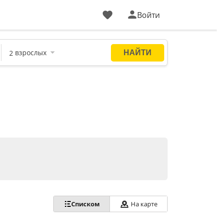
Войти
Списком
На карте