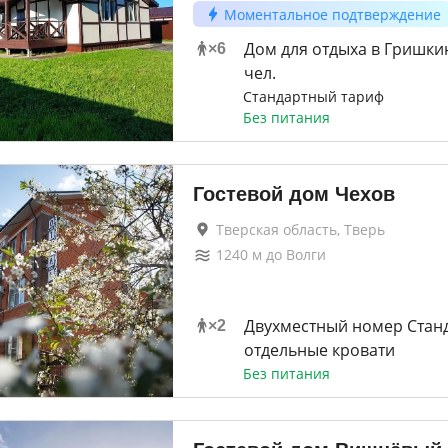
Моментальное подтверждение
Дом для отдыха в Гришкин
×
6
чел.
Стандартный тариф
Без питания
Гостевой дом Чехов
Тверская область, Тверь
1240
м до
Волги
Двухместный номер Станд
×
2
отдельные кровати
Без питания