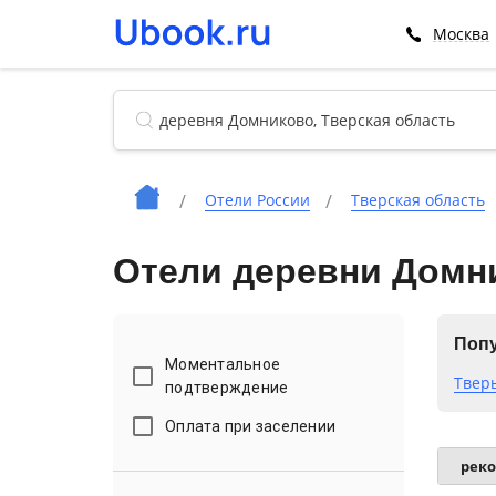
Москва
Отели России
Тверская область
Отели деревни Домн
Попу
Моментальное
Твер
подтверждение
Оплата при заселении
рек