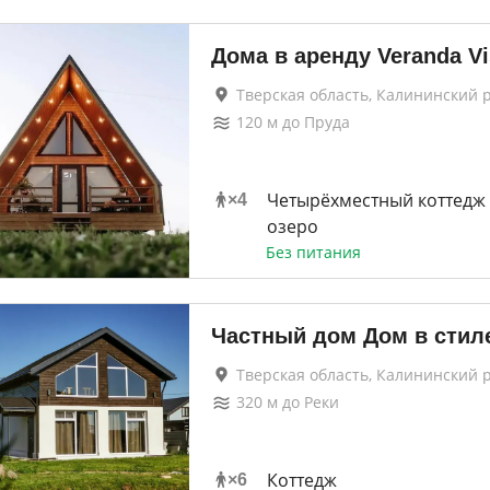
Дома в аренду Veranda Vi
Тверская область, Калининский 
120
м до
Пруда
Четырёхместный коттедж 
×
4
озеро
Без питания
Частный дом Дом в стил
Тверская область, Калининский 
320
м до
Реки
Коттедж
×
6