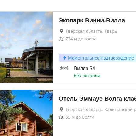
Экопарк Винни-Вилла
Тверская область, Тверь
774
м до
озера
Моментальное подтверждение
Вилла S/I
×
4
Без питания
Отель Эммаус Волга кла
Тверская область, Калининский 
65
м до
Волги