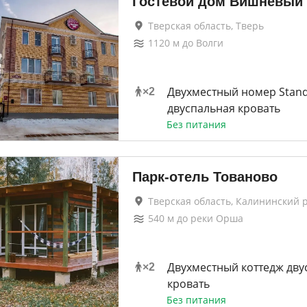
Гостевой дом Вишнёвый
Тверская область, Тверь
1120
м до
Волги
Двухместный номер Stan
×
2
двуспальная кровать
Без питания
Парк-отель Тованово
Тверская область, Калининский 
540
м до
реки Орша
Двухместный коттедж дву
×
2
кровать
Без питания