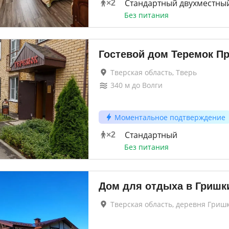
Стандартный двухместный
×
2
Без питания
Гостевой дом Теремок П
Тверская область, Тверь
340
м до
Волги
Моментальное подтверждение
Стандартный
×
2
Без питания
Дом для отдыха в Гришки
Тверская область, деревня Гриш