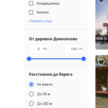
Кондиционер
Балкон
Показать еще
От деревни Домниково
км
км
Расстояние до берега
Не важно
До 50 м
До 200 м