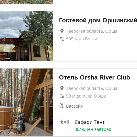
Гостевой дом Оршински
Тверская область, Орша
505
м до
Волги
Отель Orsha River Club
Тверская область, Орша
50
м до
реки Орша
Бассейн
Сафари Тент
×
3
Включен завтрак