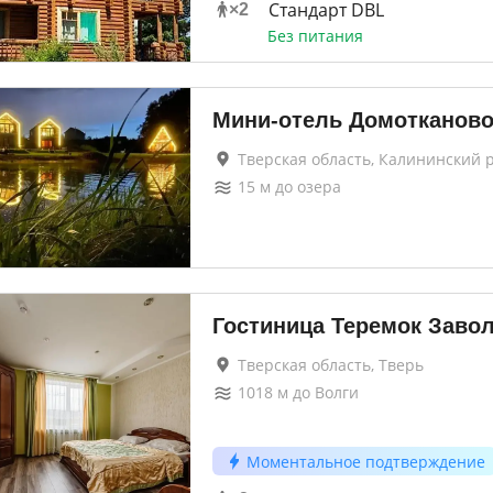
Стандарт DBL
×
2
Без питания
Мини-отель Домотканов
Тверская область, Калининский 
15
м до
озера
Гостиница Теремок Заво
Тверская область, Тверь
1018
м до
Волги
Моментальное подтверждение