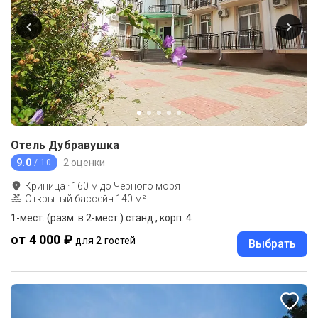
Отель Дубравушка
9.0
2 оценки
/ 10
Криница
·
160
м до
Черного моря
Открытый бассейн 140 м²
1-мест. (разм. в 2-мест.) станд., корп. 4
от 4 000 ₽
для 2 гостей
Выбрать