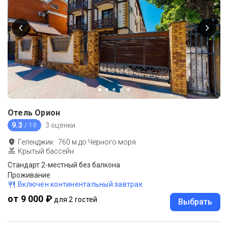
Отель Орион
9.3
3 оценки
/ 10
Геленджик
·
760
м до
Черного моря
Крытый бассейн
Стандарт 2-местный без балкона
Проживание
Включен континентальный завтрак
от 9 000 ₽
для 2 гостей
Выбрать