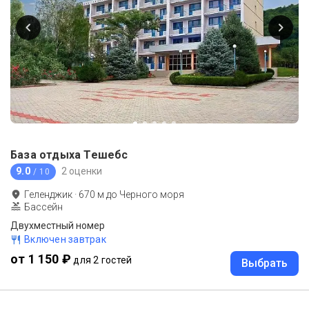
База отдыха Тешебс
9.0
2 оценки
/ 10
Геленджик
·
670
м до
Черного моря
Бассейн
Двухместный номер
Включен завтрак
от 1 150 ₽
для 2 гостей
Выбрать