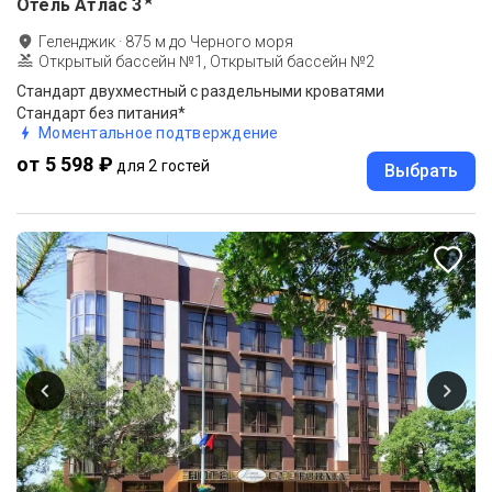
★
Отель Атлас
3
Геленджик
·
875
м до
Черного моря
Открытый бассейн №1, Открытый бассейн №2
Стандарт двухместный с раздельными кроватями
Стандарт без питания*
Моментальное подтверждение
от 5 598 ₽
для 2 гостей
Выбрать