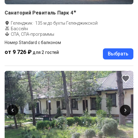
★
Санаторий Ревиталь Парк
4
Геленджик
·
135
м до
бухты Геленджикской
Бассейн
СПА, СПА-программы
Номер Standard с балконом
от 9 726 ₽
для 2 гостей
Выбрать