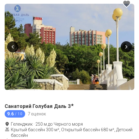
★
Санаторий Голубая Даль
3
9.6
7 оценок
/ 10
Геленджик
·
250
м до
Черного моря
Крытый бассейн 300 м², Открытый бассейн 680 м², Детский
бассейн