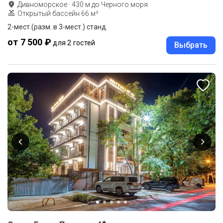
Дивноморское
·
430
м до
Черного моря
Открытый бассейн 66 м²
2-мест.(разм. в 3-мест.) станд.
от 7 500 ₽
для 2 гостей
Выбрать
★