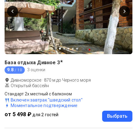
★
База отдыха Дивное
3
9.8
3 оценки
/ 10
Дивноморское
·
870
м до
Черного моря
Открытый бассейн
Стандарт 2х местный с балконом
Включен завтрак "шведский стол"
Моментальное подтверждение
от 5 498 ₽
для 2 гостей
Выбрать