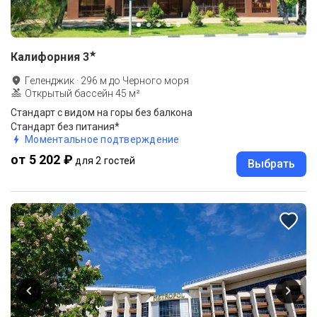
★
Калифорния
3
Геленджик
·
296
м до
Черного моря
Открытый бассейн 45 м²
Стандарт с видом на горы без балкона
Стандарт без питания*
Моментальное подтверждение
от 5 202 ₽
для 2 гостей
Выбрать