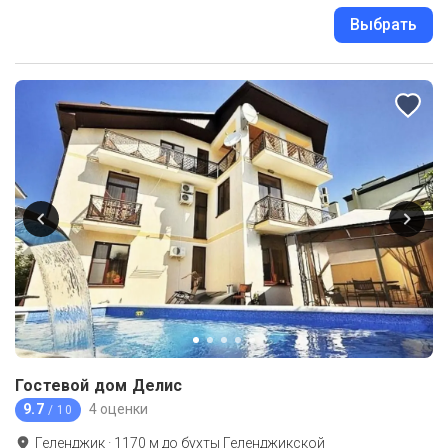
Выбрать
Гостевой дом Делис
9.7
4 оценки
/ 10
Геленджик
·
1170
м до
бухты Геленджикской