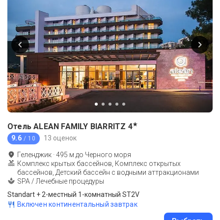
★
Отель ALEAN FAMILY BIARRITZ
4
9.6
13 оценок
/ 10
Геленджик
·
495
м до
Черного моря
Комплекс крытых бассейнов, Комплекс открытых
бассейнов, Детский бассейн с водными аттракционами
SPA / Лечебные процедуры
Standart + 2-местный 1-комнатный ST2V
Включен континентальный завтрак