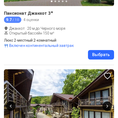
★
Пансионат Джанхот
3
9.7
4 оценки
/ 10
Джанхот
·
20
м до
Черного моря
Открытый бассейн 150 м²
Люкс 2-местный 2-комнатный
Включен континентальный завтрак
Выбрать