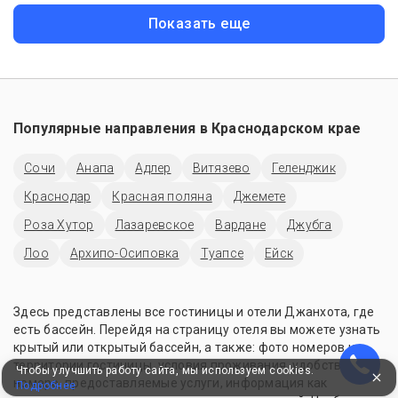
Показать еще
Популярные направления в
Краснодарском крае
Сочи
Анапа
Адлер
Витязево
Геленджик
Краснодар
Красная поляна
Джемете
Роза Хутор
Лазаревское
Вардане
Джубга
Лоо
Архипо-Осиповка
Туапсе
Ейск
Здесь представлены все гостиницы и отели Джанхота, где
есть бассейн. Перейдя на страницу отеля вы можете узнать
крытый или открытый бассейн, а также: фото номеров и
территории гостиницы, условия проживания, удобства в
Чтобы улучшить работу сайта, мы используем cookies.
номере, предоставляемые услуги, информация как
Подробнее