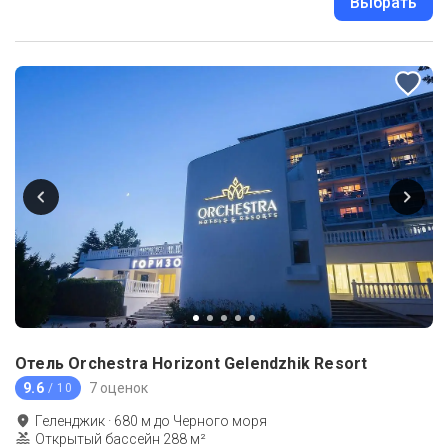
Выбрать
Отель Orchestra Horizont Gelendzhik Resort
9.6
7 оценок
/ 10
Геленджик
·
680
м до
Черного моря
Открытый бассейн 288 м²