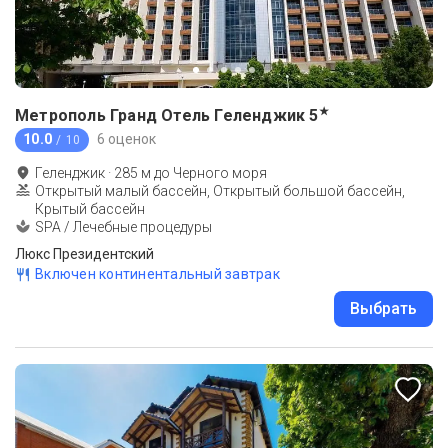
★
Метрополь Гранд Отель Геленджик
5
10.0
6 оценок
/ 10
Геленджик
·
285
м до
Черного моря
Открытый малый бассейн, Открытый большой бассейн,
Крытый бассейн
SPA / Лечебные процедуры
Люкс Президентский
Включен континентальный завтрак
Выбрать