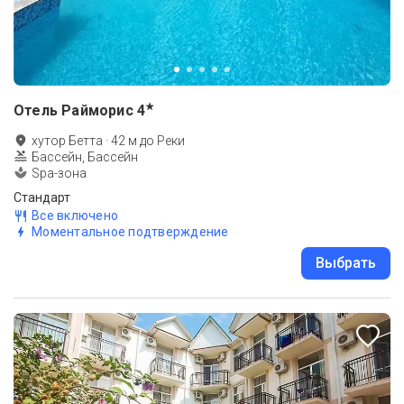
★
Отель Райморис
4
хутор Бетта
·
42
м до
Реки
Бассейн, Бассейн
Spa-зона
Стандарт
Все включено
Моментальное подтверждение
Выбрать