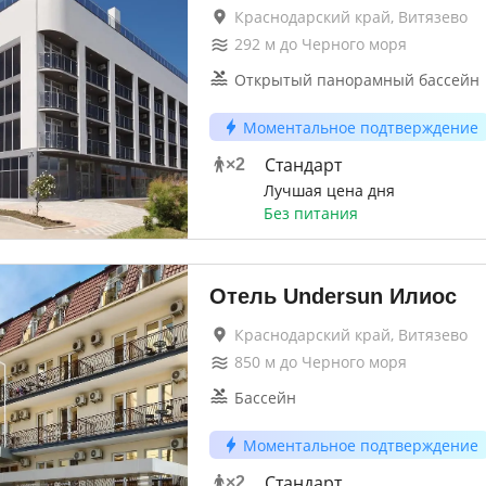
Краснодарский край, Витязево
292
м до
Черного моря
Открытый панорамный бассейн
Моментальное подтверждение
Стандарт
×
2
Лучшая цена дня
Без питания
Отель Undersun Илиос
Краснодарский край, Витязево
850
м до
Черного моря
Бассейн
Моментальное подтверждение
Стандарт
×
2