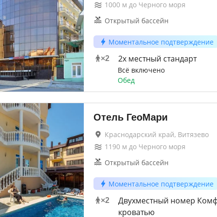
1000
м до
Черного моря
Открытый бассейн
Моментальное подтверждение
2х местный стандарт
×
2
Всё включено
Обед
Отель ГеоМари
Краснодарский край, Витязево
1190
м до
Черного моря
Открытый бассейн
Моментальное подтверждение
Двухместный номер Комф
×
2
кроватью