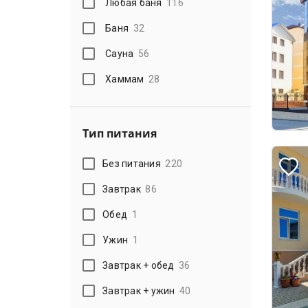
Любая баня
116
Баня
32
Сауна
56
Хаммам
28
Тип питания
Без питания
220
Завтрак
86
Обед
1
Ужин
1
Завтрак + обед
36
Завтрак + ужин
40