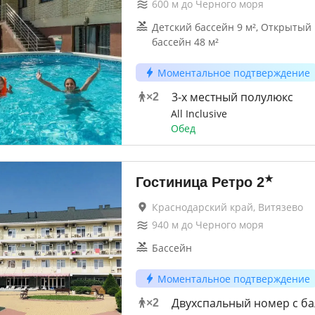
600
м до
Черного моря
Детский бассейн 9 м², Открыты
бассейн 48 м²
Моментальное подтверждение
3-х местный полулюкс
×
2
All Inclusive
Обед
★
Гостиница Ретро
2
Краснодарский край, Витязево
940
м до
Черного моря
Бассейн
Моментальное подтверждение
Двухспальный номер с б
×
2