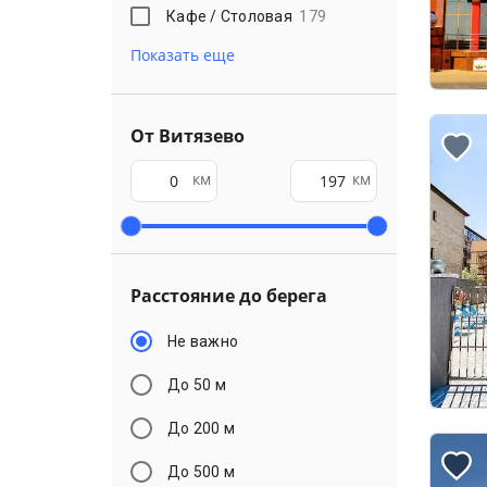
Кафе / Столовая
179
Показать еще
От Витязево
км
км
Расстояние до берега
Не важно
До 50 м
До 200 м
До 500 м