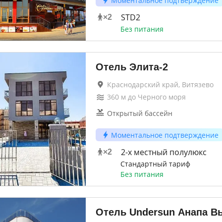
Моментальное подтверждение
STD2
×
2
Без питания
Отель Элита-2
Краснодарский край, Витязево
360
м до
Черного моря
Открытый бассейн
Моментальное подтверждение
2-х местный полулюкс
×
2
Стандартный тариф
Без питания
Отель Undersun Анапа В