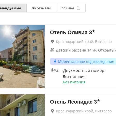
омендуемые
по отзывам
по цене
★
Отель Оливия
3
Краснодарский край, Витязево
Детский бассейн 14 м², Открытый
Моментальное подтверждение
Двухместный номер
×
2
Без питания
Без питания
★
Отель Леонидас
3
Краснодарский край, Витязево