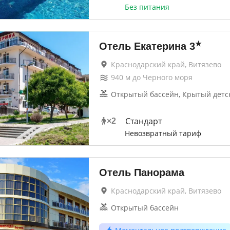
Без питания
★
Отель Екатерина
3
Краснодарский край, Витязево
940
м до
Черного моря
Открытый бассейн, Крытый детс
Стандарт
×
2
Невозвратный тариф
Отель Панорама
Краснодарский край, Витязево
Открытый бассейн