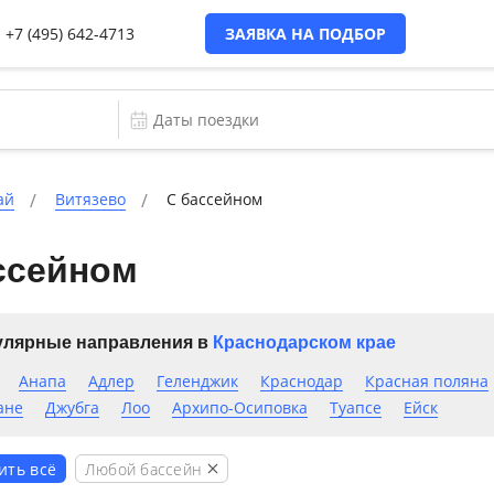
+7 (495) 642-4713
ЗАЯВКА НА ПОДБОР
ай
Витязево
C бассейном
ссейном
лярные направления в
Краснодарском крае
Анапа
Адлер
Геленджик
Краснодар
Красная поляна
ане
Джубга
Лоо
Архипо-Осиповка
Туапсе
Ейск
Любой бассейн
ить всё