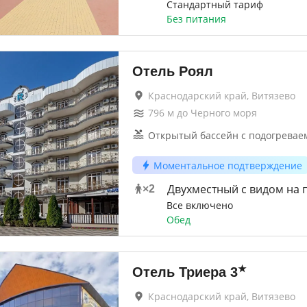
Стандартный тариф
Без питания
Отель Роял
Краснодарский край, Витязево
796
м до
Черного моря
Открытый бассейн с подогревае
Моментальное подтверждение
Двухместный с видом на 
×
2
Все включено
Обед
★
Отель Триера
3
Краснодарский край, Витязево