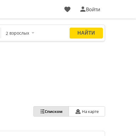
Войти
Списком
На карте