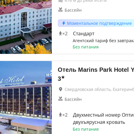
476
м до
реки Исети
Бассейн
Моментальное подтверждение
×
2
Стандарт
Агентский тариф без завтрак
Без питания
Отель Marins Park Hotel Y
★
3
Свердловская область, Екатерин
Бассейн
×
2
Двухместный номер Опти
двухъярусная кровать
Без питания