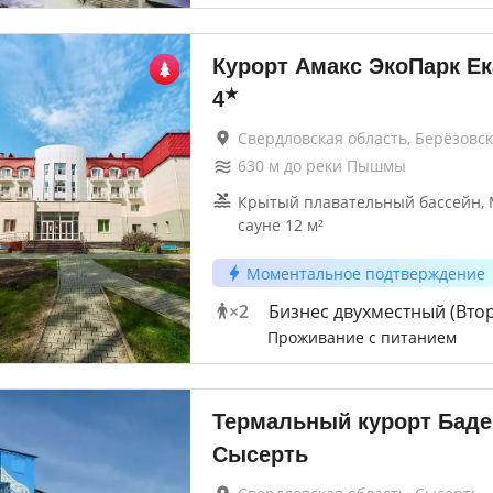
Курорт Амакс ЭкоПарк Ек
★
4
Свердловская область, Берёзовс
630
м до
реки Пышмы
Крытый плавательный бассейн, 
сауне 12 м²
Моментальное подтверждение
×
2
Бизнес двухместный (Вто
Проживание с питанием
Термальный курорт Баде
Сысерть