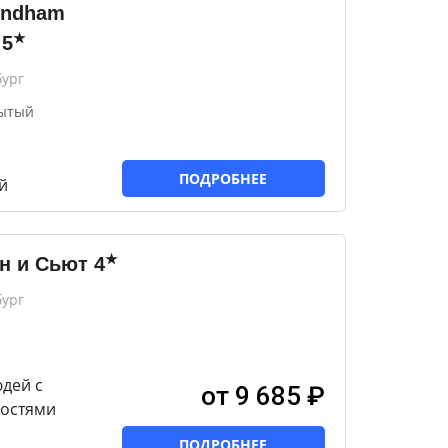
yndham
★
5
бург
рытый
ПОДРОБНЕЕ
й
★
н и Сьют
4
бург
дей с
от 9 685 ₽
остями
ПОДРОБНЕЕ