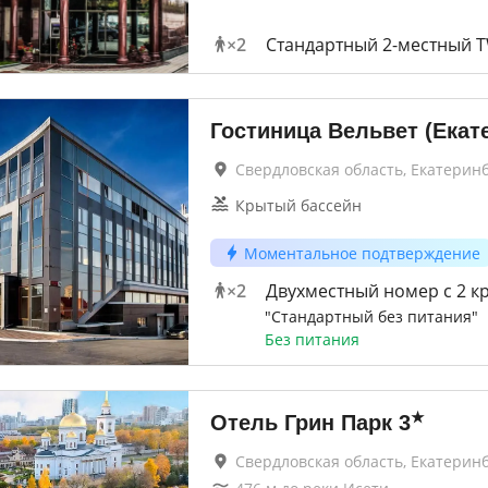
×
2
Стандартный 2-местный 
Гостиница Вельвет (Екат
Свердловская область, Екатерин
Крытый бассейн
Моментальное подтверждение
×
2
Двухместный номер с 2 к
"Стандартный без питания"
Без питания
★
Отель Грин Парк
3
Свердловская область, Екатерин