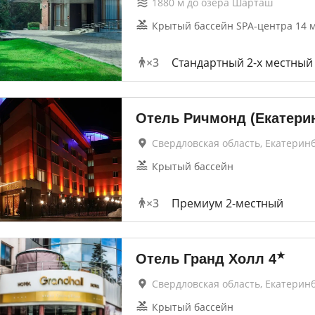
1880
м до
озера Шарташ
Крытый бассейн SPA-центра 14 м
×
3
Стандартный 2-х местный
Отель Ричмонд (Екатерин
Свердловская область, Екатерин
Крытый бассейн
×
3
Премиум 2-местный
★
Отель Гранд Холл
4
Свердловская область, Екатерин
Крытый бассейн