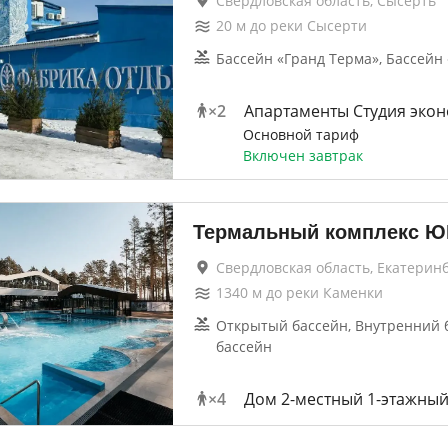
Свердловская область, Сысерть
20
м до
реки Сысерти
Бассейн «Гранд Терма», Бассей
×
2
Апартаменты Студия эко
Основной тариф
Включен завтрак
Термальный комплекс Ю
Свердловская область, Екатерин
1340
м до
реки Каменки
Открытый бассейн, Внутренний б
бассейн
×
4
Дом 2-местный 1-этажны