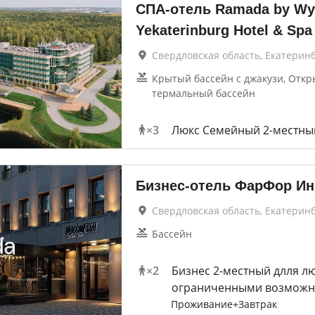
СПА-отель Ramada by W
Yekaterinburg Hotel & Spa
Свердловская область, Екатерин
Крытый бассейн с джакузи, Отк
термальный бассейн
×
3
Люкс Семейный 2-местны
Бизнес-отель ФарФор Ин
Свердловская область, Екатерин
Бассейн
×
2
Бизнес 2-местный длля лю
ограниченными возможн
Проживание+Завтрак