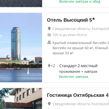
Включен завтрак и обед
★
Отель Высоцкий
5
Свердловская область, Екатерин
595
м до
реки Исети
Крытый плавательный бассейн 5
бассейн на крыше 60 м², Южный 
крыше 33 м²
×
2
Стандарт 2-местный
проживание + завтрак
Включен завтрак
Гостиница Октябрьская
4
Свердловская область, Екатерин