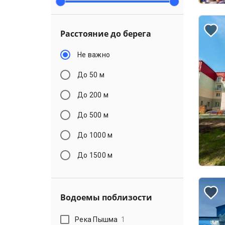
Расстояние до берега
Не важно
До 50 м
До 200 м
До 500 м
До 1000 м
До 1500 м
Водоемы поблизости
Река Пышма
1