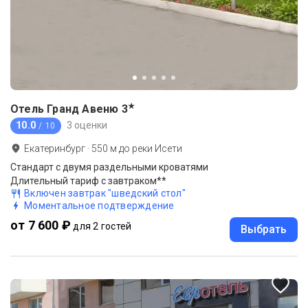
★
Отель Гранд Авеню
3
10.0
3 оценки
/ 10
Екатеринбург
·
550
м до
реки Исети
Стандарт с двумя раздельными кроватями
Длительный тариф с завтраком**
Включен завтрак "шведский стол"
Моментальное подтверждение
от 7 600 ₽
для 2 гостей
Выбрать