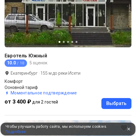
Евротель Южный
10.0
5 оценок
/ 10
Екатеринбург
·
155
м до
реки Исети
Комфорт
Основной тариф
Моментальное подтверждение
от 3 400 ₽
для 2 гостей
Выбрать
Чтобы улучшить работу сайта, мы используем cookies.
Подробнее