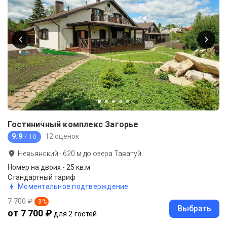
Гостиничный комплекс Загорье
9.9
12 оценок
/ 10
Невьянский
·
620
м до
озера Таватуй
Номер на двоих - 25 кв.м
Стандартный тариф
Моментальное подтверждение
7 700 ₽
-
3
%
Выбрать
от 7 700 ₽
для 2 гостей