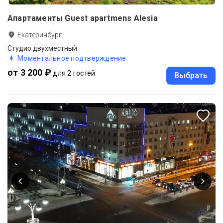
Апартаменты Guest apartmens Alesia
Екатеринбург
Студио двухместный
Моментальное подтверждение
от 3 200 ₽
для 2 гостей
Выбрать