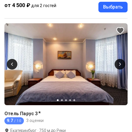
от 4 500 ₽
для 2 гостей
Выбрать
★
Отель Парус
3
9.7
3 оценки
/ 10
Екатеринбург
·
750
м до
Реки