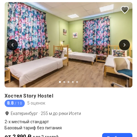
Хостел Story Hostel
8.8
5 оценок
/ 10
Екатеринбург
·
255
м до
реки Исети
2-x местный стандарт
Базовый тариф без питания
от 2 890 ₽
для 2 гостей