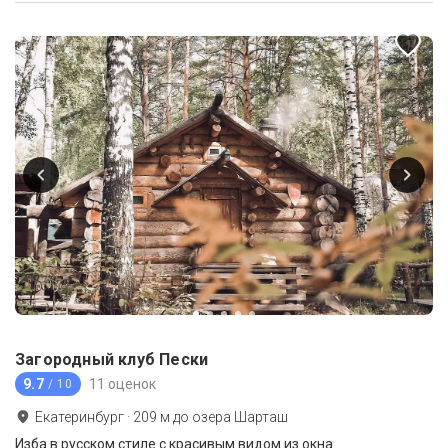
Загородный клуб Пески
9.7
11 оценок
/ 10
Екатеринбург
·
209
м до
озера Шарташ
Изба в русском стиле с красивым видом из окна