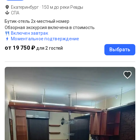
Екатеринбург
·
150
м до
реки Ревды
СПА
Бутик-отель 2х-местный номер
Обзорная экскурсия включена в стоимость
Включен завтрак
Моментальное подтверждение
от 19 750 ₽
для 2 гостей
Выбрать