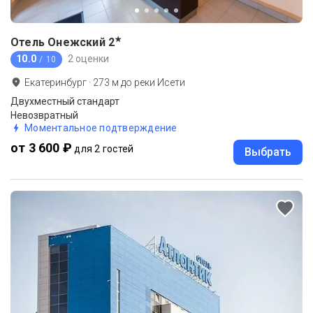
★
Отель Онежский
2
10.0
2 оценки
/ 10
Екатеринбург
·
273
м до
реки Исети
Двухместный стандарт
Невозвратный
Моментальное подтверждение
от 3 600 ₽
для 2 гостей
Выбрать