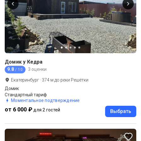
Домик у Кедра
9.8
3 оценки
/ 10
Екатеринбург
·
374
м до
реки Решётки
Домик
Стандартный тариф
Моментальное подтверждение
от 6 000 ₽
для 2 гостей
Выбрать