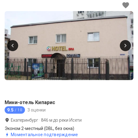
Мини-отель Кипарис
9.5
3 оценки
/ 10
Екатеринбург
·
846
м до
реки Исети
Эконом 2-местный (DBL, без окна)
Моментальное подтверждение