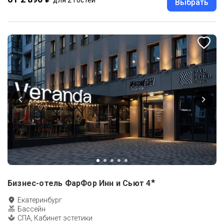
Выбрать
★
Бизнес-отель ФарФор Инн и Сьют
4
Екатеринбург
Бассейн
СПА, Кабинет эстетики