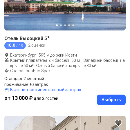
★
Отель Высоцкий
5
10.0
2 оценки
/ 10
Екатеринбург
·
595
м до
реки Исети
Крытый плавательный бассейн 50 м², Западный бассейн на
крыше 60 м², Южный бассейн на крыше 33 м²
Спа-салон «Eco Spa»
Стандарт 2-местный
проживание + завтрак
Включен континентальный завтрак
от 13 000 ₽
для 2 гостей
Выбрать