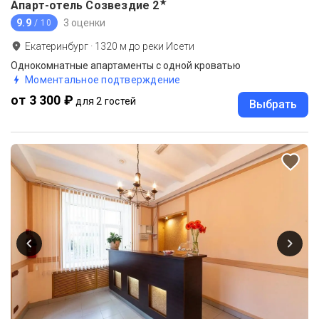
★
Апарт-отель Созвездие
2
9.9
3 оценки
/ 10
Екатеринбург
·
1320
м до
реки Исети
Однокомнатные апартаменты с одной кроватью
Моментальное подтверждение
от 3 300 ₽
для 2 гостей
Выбрать