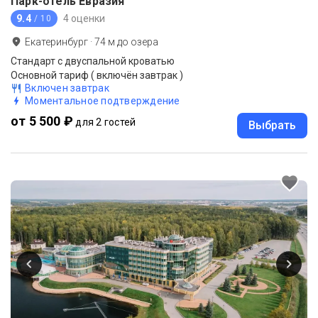
Парк-отель Евразия
9.4
4 оценки
/ 10
Екатеринбург
·
74
м до
озера
Стандарт с двуспальной кроватью
Основной тариф ( включён завтрак )
Включен завтрак
Моментальное подтверждение
от 5 500 ₽
для 2 гостей
Выбрать