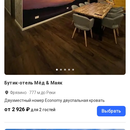
Бутик-отель Мёд & Маяк
Фрязино
·
777
м до
Реки
Двухместный номер Economy двуспальная кровать
от 2 926 ₽
для 2 гостей
Выбрать