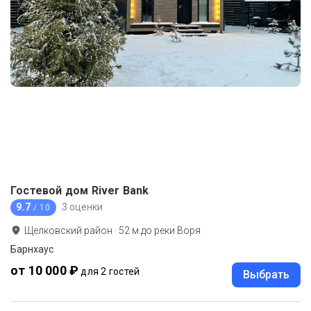
Гостевой дом River Bank
9.7
3 оценки
/ 10
Щелковский район
·
52
м до
реки Воря
Барнхаус
от 10 000 ₽
для 2 гостей
Выбрать