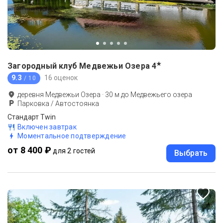
★
Загородный клуб Медвежьи Озера
4
9.3
16 оценок
/ 10
деревня Медвежьи Озера
·
30
м до
Медвежьего озера
Парковка / Автостоянка
Стандарт Twin
Включен завтрак
Моментальное подтверждение
от 8 400 ₽
для 2 гостей
Выбрать