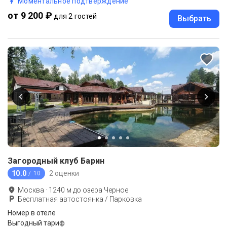
Моментальное подтверждение
от 9 200 ₽
для 2 гостей
Выбрать
Загородный клуб Барин
10.0
2 оценки
/ 10
Москва
·
1240
м до
озера Черное
Бесплатная автостоянка / Парковка
Номер в отеле
Выгодный тариф