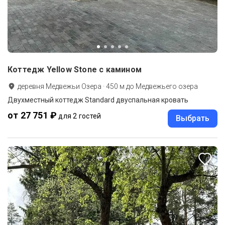
Коттедж Yellow Stone с камином
деревня Медвежьи Озера
·
450
м до
Медвежьего озера
Двухместный коттедж Standard двуспальная кровать
от 27 751 ₽
для 2 гостей
Выбрать