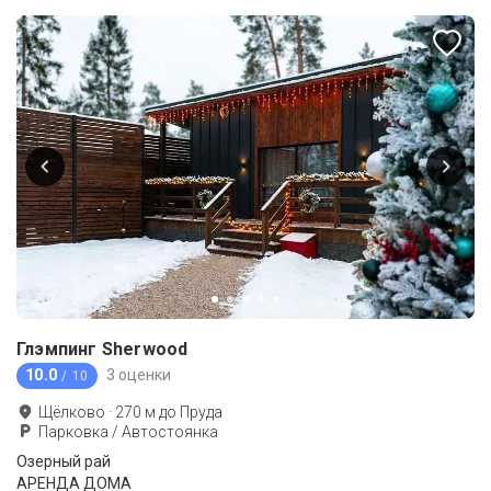
Глэмпинг Sherwood
10.0
3 оценки
/ 10
Щёлково
·
270
м до
Пруда
Парковка / Автостоянка
Озерный рай
АРЕНДА ДОМА