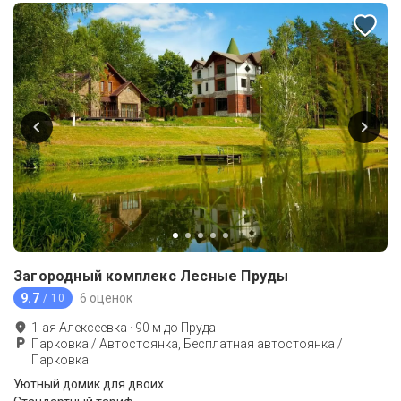
Загородный комплекс Лесные Пруды
9.7
6 оценок
/ 10
1-ая Алексеевка
·
90
м до
Пруда
Парковка / Автостоянка, Бесплатная автостоянка /
Парковка
Уютный домик для двоих