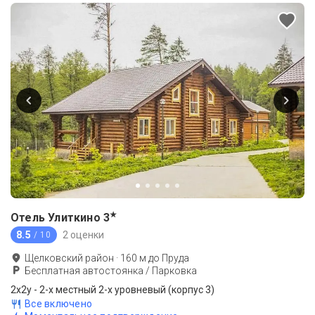
★
Отель Улиткино
3
8.5
2 оценки
/ 10
Щелковский район
·
160
м до
Пруда
Бесплатная автостоянка / Парковка
2х2у - 2-х местный 2-х уровневый (корпус 3)
Все включено