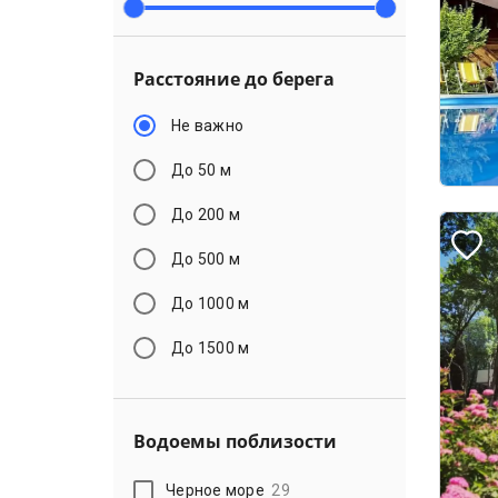
Расстояние до берега
Не важно
До 50 м
До 200 м
До 500 м
До 1000 м
До 1500 м
Водоемы поблизости
Черное море
29