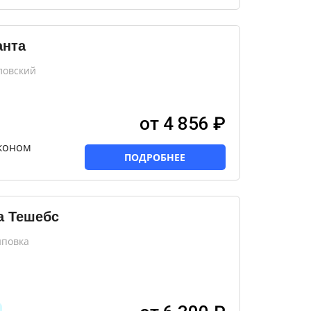
анта
ловский
от 4 856 ₽
лконом
ПОДРОБНЕЕ
а Тешебс
иповка