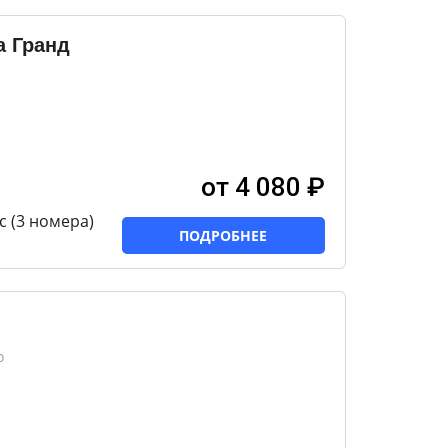
а Гранд
от 4 080 ₽
с (3 номера)
ПОДРОБНЕЕ
о