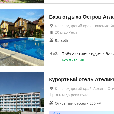
База отдыха Остров Атл
Краснодарский край, Новомихай
20
м до
Реки
Бассейн
Трёхместная студия с ба
×
3
Без питания
Курортный отель Ателик
Краснодарский край, Архипо-Ос
960
м до
реки Вулан
Открытый бассейн 250 м²