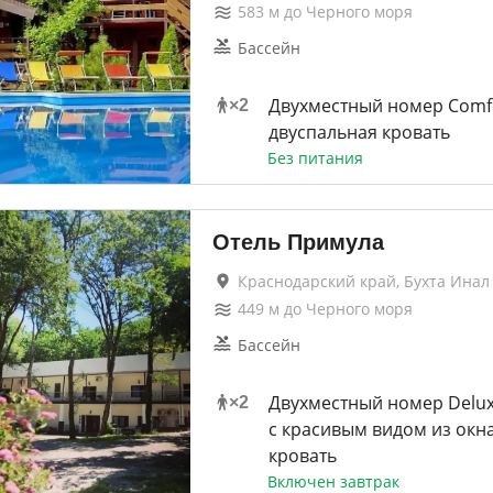
583
м до
Черного моря
Бассейн
Двухместный номер Comf
×
2
двуспальная кровать
Без питания
Отель Примула
Краснодарский край, Бухта Инал
449
м до
Черного моря
Бассейн
Двухместный номер Delux
×
2
с красивым видом из окн
кровать
Включен завтрак