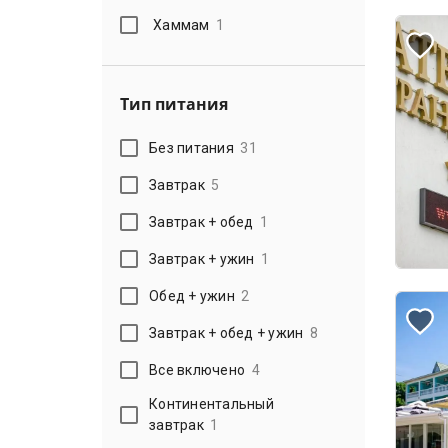
Хаммам
1
Тип питания
Без питания
31
Завтрак
5
Завтрак + обед
1
Завтрак + ужин
1
Обед + ужин
2
Завтрак + обед + ужин
8
Все включено
4
Континентальный
завтрак
1