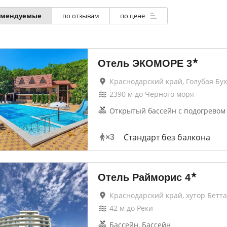
омендуемые
по отзывам
по цене
★
Отель ЭКОМОРЕ
3
Краснодарский край, Голубая Бух
2390
м до
Черного моря
Открытый бассейн с подогревом 
Стандарт без балкона
×
3
★
Отель Райморис
4
Краснодарский край, хутор Бетта
42
м до
Реки
Бассейн, Бассейн