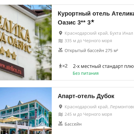
Курортный отель Ателик
★
Оазис 3**
3
Краснодарский край, Бухта Инал
335
м до
Черного моря
Открытый бассейн 275 м²
2-х местный стандарт плю
×
2
Без питания
Апарт-отель Дубок
Краснодарский край, Лермонтов
245
м до
Черного моря
Бассейн