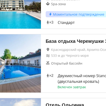
Spa-зона
Моментальное подтверждение
Стандарт
×
3
База отдыха Черемушки
Краснодарский край, Архипо-Ос
533
м до
Черного моря
Открытый бассейн
Двухместный номер Stan
×
2
(двуспальная кровать)
Включен завтрак
Отель Ольгинка