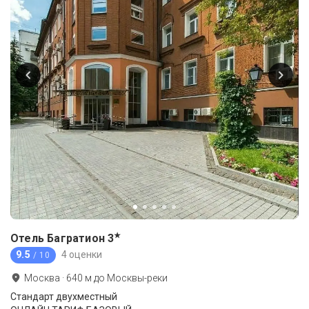
★
Отель Багратион
3
9.5
4 оценки
/ 10
Москва
·
640
м до
Москвы-реки
Стандарт двухместный