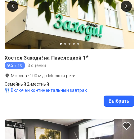
★
Хостел Заходи! на Павелецкой
1
9.3
3 оценки
/ 10
Москва
·
100
м до
Москвы-реки
Семейный 2-местный
Включен континентальный завтрак
Выбрать