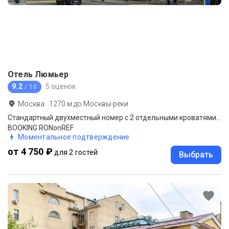
Отель Люмьер
9.2
5 оценок
/ 10
Москва
·
1270
м до
Москвы-реки
Стандартный двухместный номер с 2 отдельными кроватями (STANDART TWIN ROOM)
BOOKING RONonREF
Моментальное подтверждение
от 4 750 ₽
для 2 гостей
Выбрать