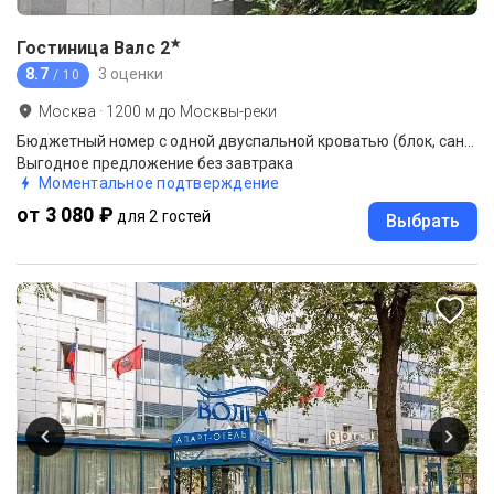
★
Гостиница Валс
2
8.7
3 оценки
/ 10
Москва
·
1200
м до
Москвы-реки
Бюджетный номер с одной двуспальной кроватью (блок, санузел на 2 комнаты)
Выгодное предложение без завтрака
Моментальное подтверждение
от 3 080 ₽
для 2 гостей
Выбрать