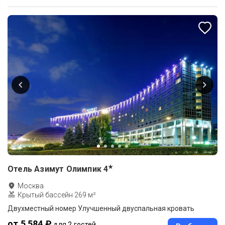
★
Отель Азимут Олимпик
4
Москва
Крытый бассейн 269 м²
Двухместный номер Улучшенный двуспальная кровать
от 5 584 ₽
для 2 гостей