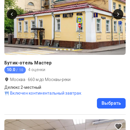
Бутик-отель Мастер
10.0
4 оценки
/ 10
Москва
·
660
м до
Москвы-реки
Делюкс 2-местный
Включен континентальный завтрак
Выбрать