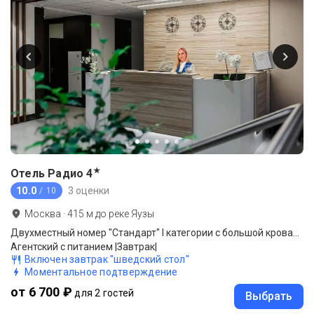
★
Отель Радио
4
10.0
3 оценки
/ 10
Москва
·
415
м до
реке Яузы
Двухместный номер "Стандарт" I категории с большой кроватью
Агентский с питанием |Завтрак|
Включен завтрак "шведский стол"
Моментальное подтверждение
от 6 700 ₽
для 2 гостей
Выбрать