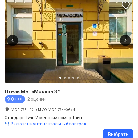
★
Отель МетаМосква
3
9.0
2 оценки
/ 10
Москва
·
455
м до
Москвы-реки
Стандарт Twin 2-местный номер Твин
Включен континентальный завтрак
Выбрать