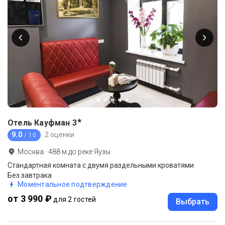
★
Отель Кауфман
3
9.0
2 оценки
/ 10
Москва
·
488
м до
реке Яузы
Стандартная комната с двумя раздельными кроватями
Без завтрака
Моментальное подтверждение
от 3 990 ₽
для 2 гостей
Выбрать