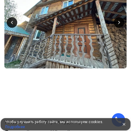
Усадьба Оленья Ферма Судимиръ
Чтобы улучшить работу сайта, мы используем cookies.
Подробнее