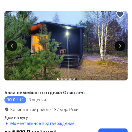
База семейного отдыха Олин лес
10.0
3 оценки
/ 10
Калининский район
·
137
м до
Реки
Дом на лугу
Моментальное подтверждение
от 5 500 ₽