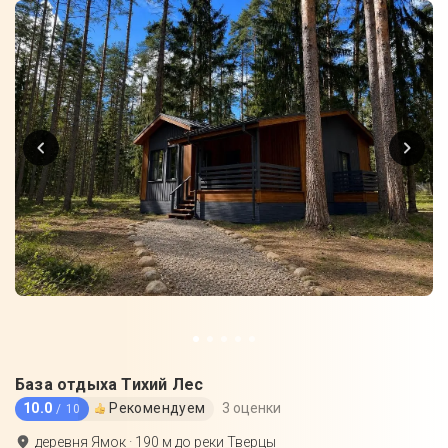
База отдыха Тихий Лес
10.0
Рекомендуем
3 оценки
/ 10
деревня Ямок
·
190
м до
реки Тверцы