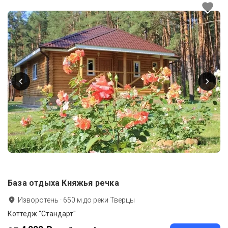
База отдыха Княжья речка
Изворотень
·
650
м до
реки Тверцы
Коттедж "Стандарт"