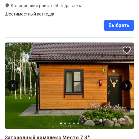
Калининский район
·
50
м до
озера
Шестиместный коттедж
Выбрать
★
Загородный комплекс Место 7
3