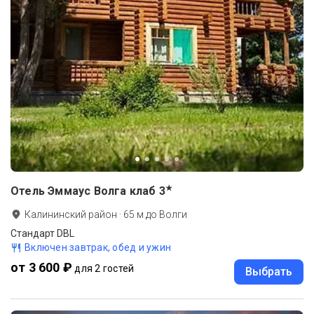
★
Отель Эммаус Волга клаб
3
Калининский район
·
65
м до
Волги
Стандарт DBL
Включен завтрак, обед и ужин
от 3 600 ₽
для 2 гостей
Выбрать