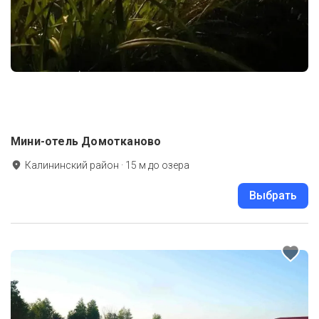
Мини-отель Домотканово
Калининский район
·
15
м до
озера
Выбрать