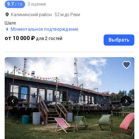
9.7
3 оценки
/ 10
Калининский район
·
52
м до
Реки
Шале
Моментальное подтверждение
от 10 000 ₽
для 2 гостей
Выбрать