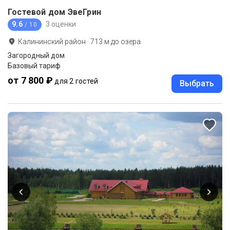
Гостевой дом ЭвеГрин
9.6
3 оценки
/ 10
Калининский район
·
713
м до
озера
Загородный дом
Базовый тариф
от 7 800 ₽
для 2 гостей
Выбрать