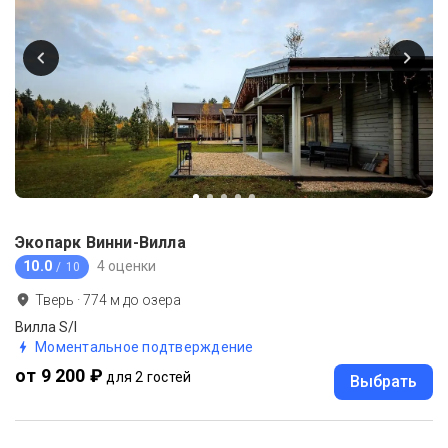
Экопарк Винни-Вилла
10.0
4 оценки
/ 10
Тверь
·
774
м до
озера
Вилла S/I
Моментальное подтверждение
от 9 200 ₽
для 2 гостей
Выбрать