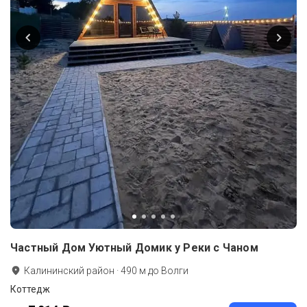
Частный Дом Уютный Домик у Реки c Чаном
Калининский район
·
490
м до
Волги
Коттедж