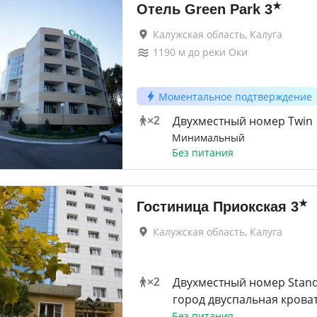
★
Отель Green Park
3
Калужская область, Калуга
1190
м до
реки Оки
Моментальное подтверждение
Двухместный номер Twin
×
2
Минимальный
Без питания
★
Гостиница Приокская
3
Калужская область, Калуга
Двухместный номер Stand
×
2
город двуспальная крова
Без питания