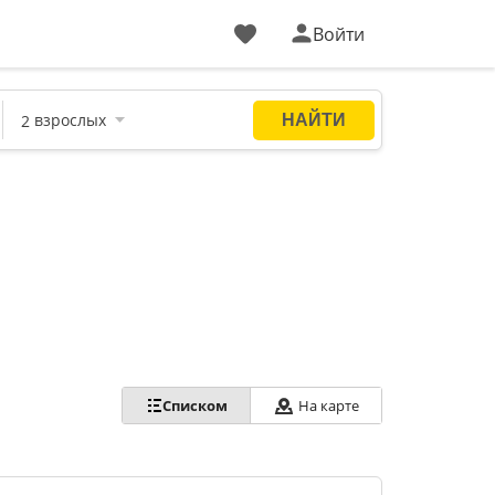
Войти
Списком
На карте