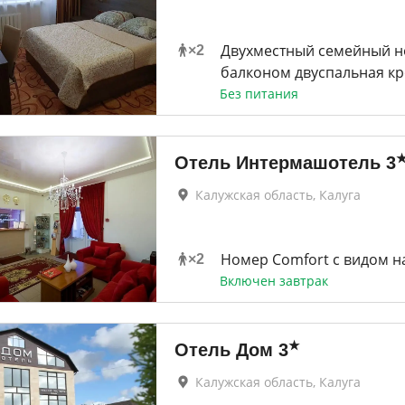
Двухместный семейный н
×
2
балконом двуспальная кр
Без питания
Отель Интермашотель
3
Калужская область, Калуга
Номер Comfort с видом н
×
2
Включен завтрак
★
Отель Дом
3
Калужская область, Калуга