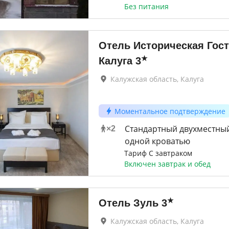
Без питания
Отель Историческая Гос
★
Калуга
3
Калужская область, Калуга
Моментальное подтверждение
Стандартный двухместны
×
2
одной кроватью
Тариф С завтраком
Включен завтрак и обед
★
Отель Зуль
3
Калужская область, Калуга