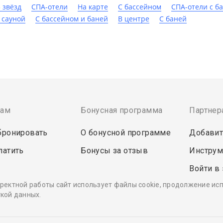
5 звёзд
СПА-отели
На карте
C бассейном
СПА-отели с б
 сауной
С бассейном и баней
В центре
С баней
там
Бонусная программа
Партнер
бронировать
О бонусной программе
Добавит
латить
Бонусы за отзыв
Инструм
Войти в
ректной работы сайт использует файлы cookie, продолжение ис
кой данных.