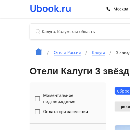
Москва
Отели России
Калуга
3 звез
Отели Калуги 3 звёз
Сброс
Моментальное
подтверждение
рек
Оплата при заселении