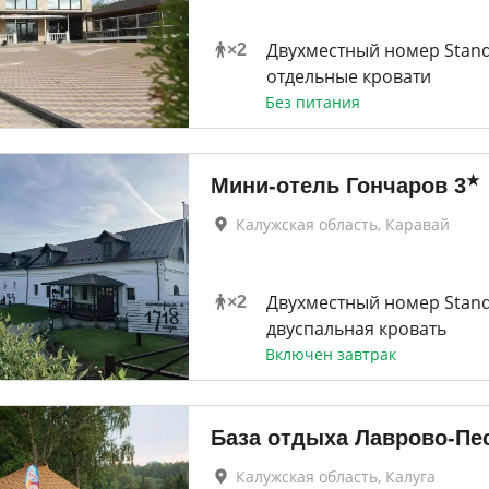
Двухместный номер Stand
×
2
отдельные кровати
Без питания
★
Мини-отель Гончаров
3
Калужская область, Каравай
Двухместный номер Stan
×
2
двуспальная кровать
Включен завтрак
База отдыха Лаврово-Пе
Калужская область, Калуга