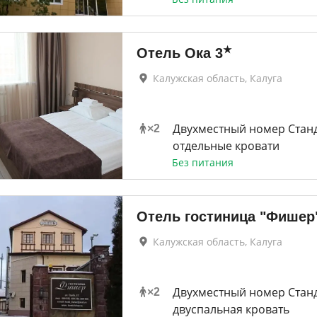
★
Отель Ока
3
Калужская область, Калуга
Двухместный номер Станд
×
2
отдельные кровати
Без питания
Отель гостиница "Фишер
Калужская область, Калуга
Двухместный номер Стан
×
2
двуспальная кровать