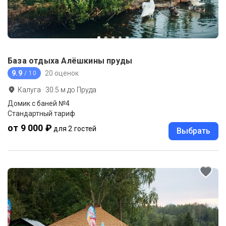
База отдыха Алёшкины пруды
9.9
20 оценок
/ 10
Калуга
·
30.5
м до
Пруда
Домик с баней №4
Стандартный тариф
от 9 000 ₽
для 2 гостей
Выбрать