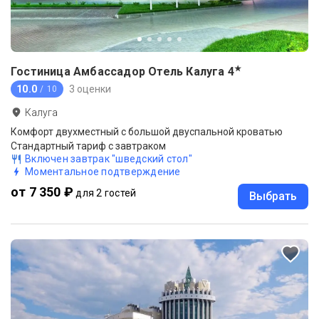
★
Гостиница Амбассадор Отель Калуга
4
10.0
3 оценки
/ 10
Калуга
Комфорт двухместный с большой двуспальной кроватью
Стандартный тариф с завтраком
Включен завтрак "шведский стол"
Моментальное подтверждение
от 7 350 ₽
для 2 гостей
Выбрать