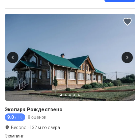
Экопарк Рождествено
9.0
8 оценок
/ 10
Бесово
·
132
м до
озера
Глэмпинг