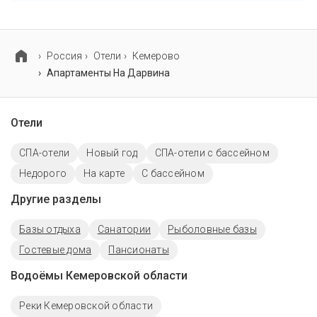
В апартаментах На Дарвина нет парковки.
Россия
Отели
Кемерово
Апартаменты На Дарвина
Отели
СПА-отели
Новый год
СПА-отели с бассейном
Недорого
На карте
C бассейном
Другие разделы
Базы отдыха
Санатории
Рыболовные базы
Гостевые дома
Пансионаты
Водоёмы Кемеровской области
Реки Кемеровской области