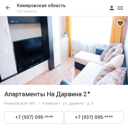
Кемеровская область
293 объекта
1/5
★
Апартаменты На Дарвина 2
Кемеровская обл. · г. Кемерово · ул. Дарвина · д. 9.
+7 (937) 095-****
+7 (937) 095-****