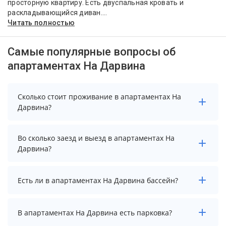
просторную квартиру. Есть двуспальная кровать и
раскладывающийся диван....
Читать полностью
Самые популярные вопросы об
апартаментах На Дарвина
Сколько стоит проживание в апартаментах На
Дарвина?
Стоимость проживания в апартаментах На Дарвина
Во сколько заезд и выезд в апартаментах На
начинается от 2955 рублей. Чтобы увидеть
Дарвина?
актуальные цены на проживание, выберите нужные
даты и количество гостей.
Заезд возможен после 14:00, а выезд необходимо
Есть ли в апартаментах На Дарвина бассейн?
осуществить до 12:00.
В апартаментах На Дарвина нет бассейна.
В апартаментах На Дарвина есть парковка?