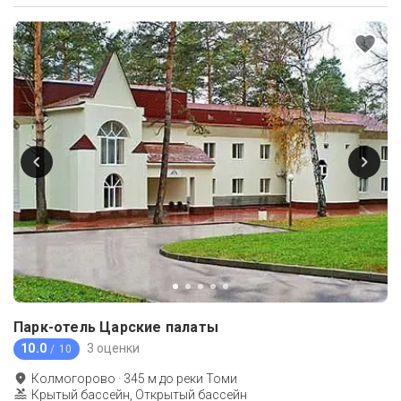
Парк-отель Царские палаты
10.0
3 оценки
/ 10
Колмогорово
·
345
м до
реки Томи
Крытый бассейн, Открытый бассейн