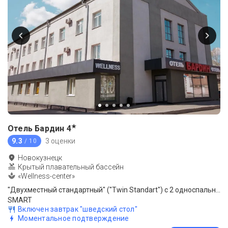
★
Отель Бардин
4
9.3
3 оценки
/ 10
Новокузнецк
Крытый плавательный бассейн
«Wellness-center»
"Двухместный стандартный" ("Twin Standart") с 2 односпальными кроватями
SMART
Включен завтрак "шведский стол"
Моментальное подтверждение