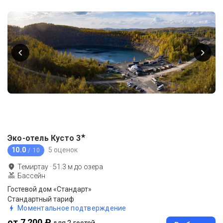
★
Эко-отель Кусто
3
10.0
5 оценок
/ 10
Темиртау
·
51.3
м до
озера
Бассейн
Гостевой дом «Стандарт»
Стандартный тариф
Моментальное подтверждение
от 7 200 ₽
для 2 гостей