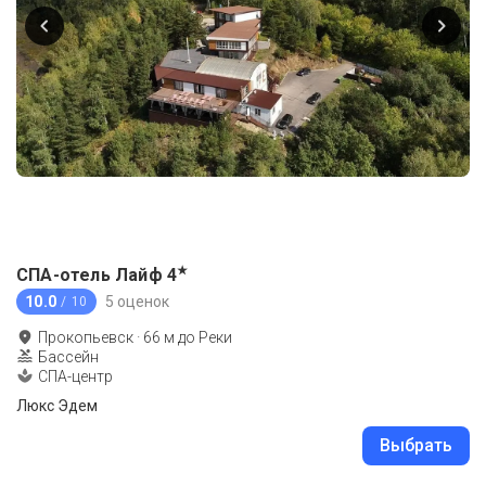
★
СПА-отель Лайф
4
10.0
5 оценок
/ 10
Прокопьевск
·
66
м до
Реки
Бассейн
СПА-центр
Люкс Эдем
Выбрать