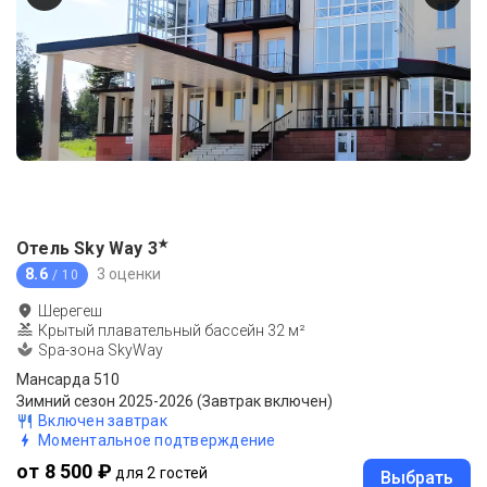
★
Отель Sky Way
3
8.6
3 оценки
/ 10
Шерегеш
Крытый плавательный бассейн 32 м²
Spa-зона SkyWay
Мансарда 510
Зимний сезон 2025-2026 (Завтрак включен)
Включен завтрак
Моментальное подтверждение
от 8 500 ₽
для 2 гостей
Выбрать