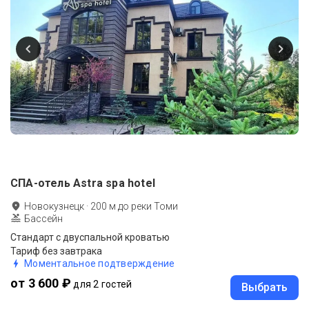
СПА-отель Astra spa hotel
Новокузнецк
·
200
м до
реки Томи
Бассейн
Стандарт с двуспальной кроватью
Тариф без завтрака
Моментальное подтверждение
от 3 600 ₽
для 2 гостей
Выбрать