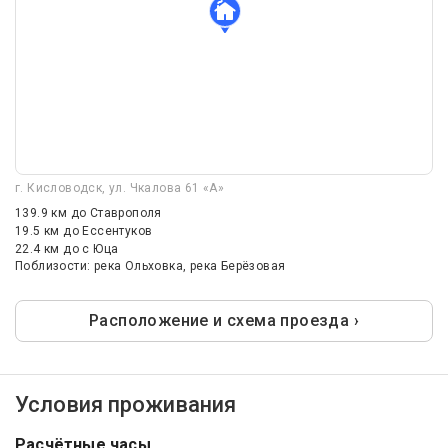
г. Кисловодск, ул. Чкалова 61 «А»
139.9 км
до Ставрополя
19.5 км
до Ессентуков
22.4 км
до с Юца
Поблизости: река Ольховка, река Берёзовая
Расположение и схема проезда ›
Условия проживания
Расчётные часы