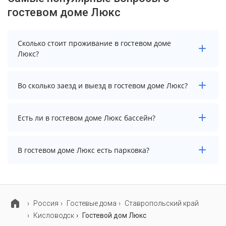
гостевом доме Люкс
Сколько стоит проживание в гостевом доме
Люкс?
Чтобы увидеть актуальные цены на проживание в
Во сколько заезд и выезд в гостевом доме Люкс?
гостевом доме Люкс, выберите нужные даты и
количество гостей.
Заезд возможен после 12:00, а выезд необходимо
Есть ли в гостевом доме Люкс бассейн?
осуществить до 14:00.
В гостевом доме Люкс есть бассейн.
В гостевом доме Люкс есть парковка?
В гостевом доме Люкс нет парковки.
Россия
Гостевые дома
Ставропольский край
Кисловодск
Гостевой дом Люкс