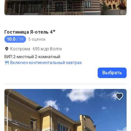
★
Гостиница Я-отель
4
10.0
5 оценок
/ 10
Кострома
·
695
м до
Волги
ВИП 2-местный 2-комнатный
Включен континентальный завтрак
Выбрать