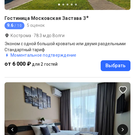
★
Гостиница Московская Застава
3
9.6
5 оценок
/ 10
Кострома
·
78.3
м до
Волги
Эконом с одной большой кроватью или двумя раздельными
Стандартный тариф
Моментальное подтверждение
от 6 000 ₽
для 2 гостей
Выбрать