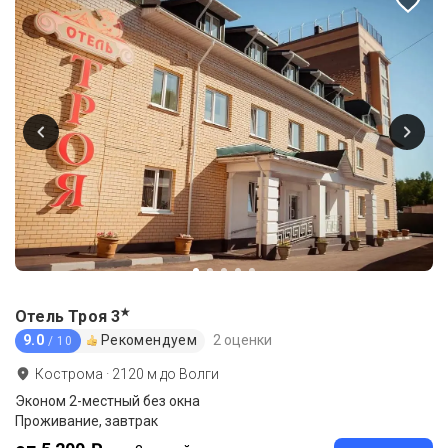
★
Отель Троя
3
9.0
Рекомендуем
2 оценки
/ 10
Кострома
·
2120
м до
Волги
Эконом 2-местный без окна
Проживание, завтрак