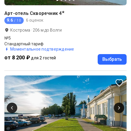
★
Арт-отель Скворечник
4
9.6
6 оценок
/ 10
Кострома
·
206
м до
Волги
№5
Стандартный тариф
Моментальное подтверждение
от 8 200 ₽
для 2 гостей
Выбрать