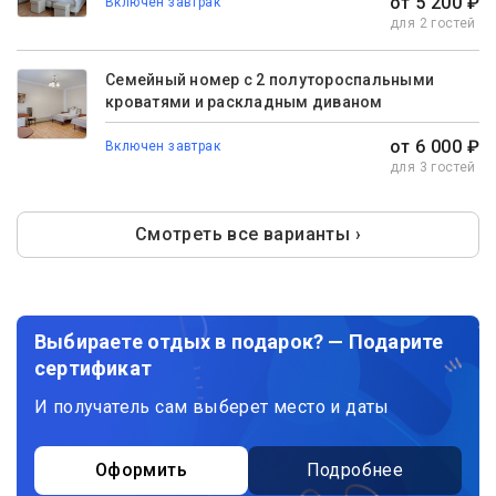
от 5 200 ₽
Включен завтрак
для 2 гостей
Семейный номер с 2 полутороспальными
кроватями и раскладным диваном
от 6 000 ₽
Включен завтрак
для 3 гостей
Смотреть все варианты ›
Выбираете отдых в подарок? — Подарите
сертификат
И получатель сам выберет место и даты
Оформить
Подробнее