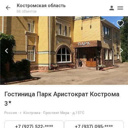
Костромская область
88 объектов
1/47
Гостиница Парк Аристократ Кострома
★
3
Россия · г. Кострома · Проспект Мира · д.157С
+7 (927) 522-****
+7 (937) 095-****