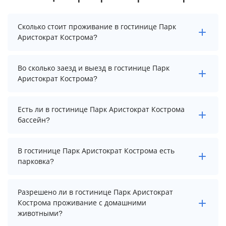
Сколько стоит проживание в гостинице Парк
Аристократ Кострома?
Стоимость проживания в гостинице Парк Аристократ
Во сколько заезд и выезд в гостинице Парк
Кострома начинается от 3292 рублей. Чтобы увидеть
Аристократ Кострома?
актуальные цены на проживание, выберите нужные
даты и количество гостей.
Заезд возможен после 15:00, а выезд необходимо
Есть ли в гостинице Парк Аристократ Кострома
осуществить до 12:00.
бассейн?
В гостинице Парк Аристократ Кострома нет бассейна.
В гостинице Парк Аристократ Кострома есть
парковка?
В гостинице Парк Аристократ Кострома есть
Разрешено ли в гостинице Парк Аристократ
парковка, уточните информацию перед
Кострома проживание с домашними
бронированием у менеджера, возможно, услуга
животными?
оплачивается отдельно.