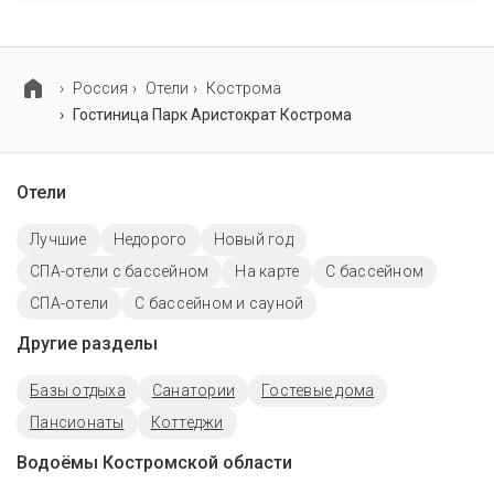
Проживание с домашними животными разрешено.
Однако, это может оплачиваться дополнительно.
Россия
Отели
Кострома
Гостиница Парк Аристократ Кострома
Отели
Лучшие
Недорого
Новый год
СПА-отели с бассейном
На карте
C бассейном
СПА-отели
С бассейном и сауной
Другие разделы
Базы отдыха
Санатории
Гостевые дома
Пансионаты
Коттеджи
Водоёмы Костромской области