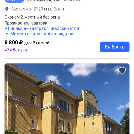
Кострома
·
2120
м до
Волги
Эконом 2-местный без окна
Проживание, завтрак
Включен завтрак "шведский стол"
Моментальное подтверждение
8 800 ₽
для 2 гостей
Выбрать
474 бонуса