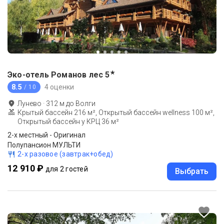
★
Эко-отель Романов лес
5
8.5
4 оценки
/ 10
Лунево
·
312
м до
Волги
Крытый бассейн 216 м², Открытый бассейн wellness 100 м²,
Открытый бассейн у КРЦ 36 м²
2-x местный - Оригинал
Полупансион МУЛЬТИ
2-х разовое (завтрак+обед)
12 910 ₽
для 2 гостей
Выбрать