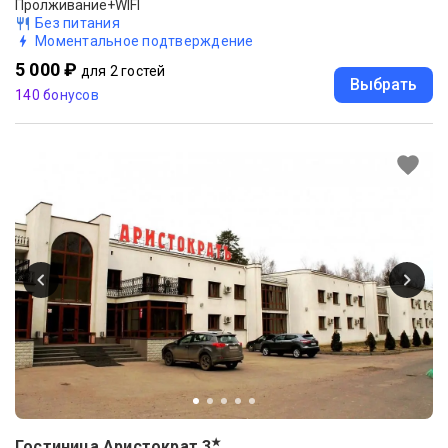
Пролживание+WIFI
Без питания
Моментальное подтверждение
5 000 ₽
для 2 гостей
Выбрать
140 бонусов
★
Гостиница Аристократ
3