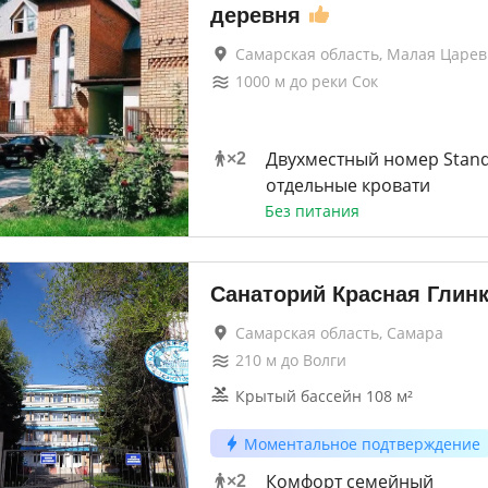
деревня
Самарская область, Малая Царе
1000
м до
реки Сок
Двухместный номер Stand
×
2
отдельные кровати
Без питания
Санаторий Красная Глин
Самарская область, Самара
210
м до
Волги
Крытый бассейн 108 м²
Моментальное подтверждение
Комфорт семейный
×
2