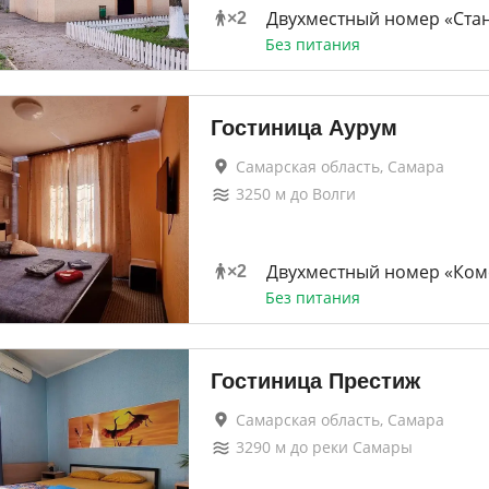
Двухместный номер «Ста
×
2
Без питания
Гостиница Аурум
Самарская область, Самара
3250
м до
Волги
Двухместный номер «Ком
×
2
Без питания
Гостиница Престиж
Самарская область, Самара
3290
м до
реки Самары