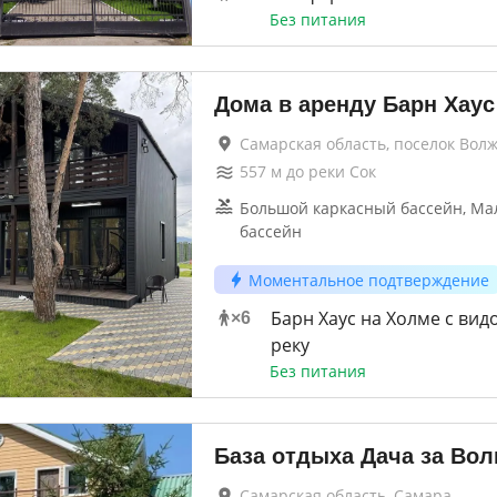
Без питания
Дома в аренду Барн Хаус
Самарская область, поселок Вол
557
м до
реки Сок
Большой каркасный бассейн, Ма
бассейн
Моментальное подтверждение
Барн Хаус на Холме с вид
×
6
реку
Без питания
База отдыха Дача за Вол
Самарская область, Самара