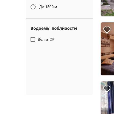
До 1500 м
Водоемы поблизости
Волга
29