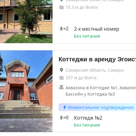
73.3
м до
Волги
2-х местный номер
×
2
Без питания
Коттеджи в аренду Эгоис
Самарская область, Самара
337
м до
Волги
Аквазона в Коттедже №1, Аквазон
Бассейн у Коттеджа №3
Моментальное подтверждение
Коттедж №2
×
8
Без питания