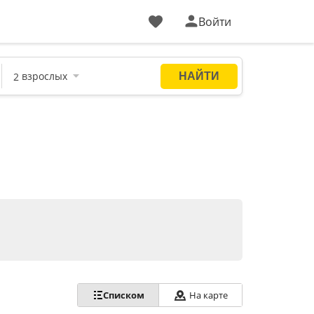
Войти
Списком
На карте