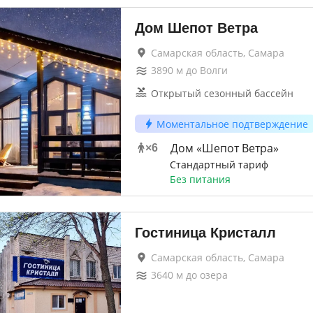
Дом Шепот Ветра
Самарская область, Самара
3890
м до
Волги
Открытый сезонный бассейн
Моментальное подтверждение
Дом «Шепот Ветра»
×
6
Стандартный тариф
Без питания
Гостиница Кристалл
Самарская область, Самара
3640
м до
озера