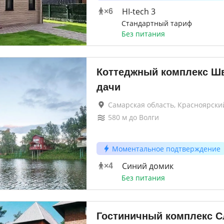
HI-tech 3
×
6
Стандартный тариф
Без питания
Коттеджный комплекс Ш
дачи
Самарская область, Красноярски
580
м до
Волги
Моментальное подтверждение
Синий домик
×
4
Без питания
Гостиничный комплекс С