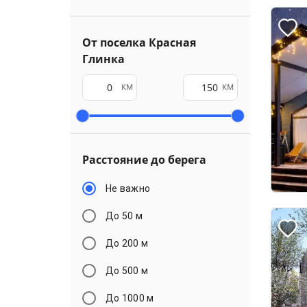
От поселка Красная
Глинка
км
км
Расстояние до берега
Не важно
До 50 м
До 200 м
До 500 м
До 1000 м