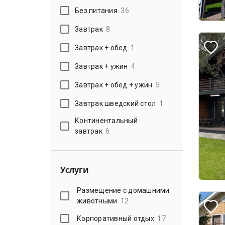
Без питания
36
Завтрак
8
Завтрак + обед
1
Завтрак + ужин
4
Завтрак + обед + ужин
5
Завтрак шведский стол
1
Континентальный
завтрак
6
Услуги
Размещение с домашними
животными
12
Корпоративный отдых
17