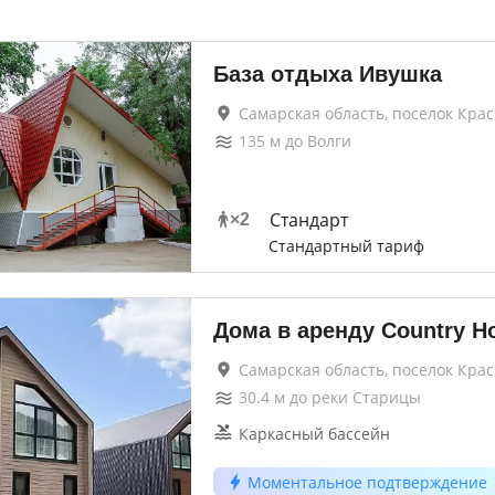
База отдыха Ивушка
Самарская область, поселок Кра
135
м до
Волги
Стандарт
×
2
Стандартный тариф
Дома в аренду Country H
Самарская область, поселок Кра
30.4
м до
реки Старицы
Каркасный бассейн
Моментальное подтверждение