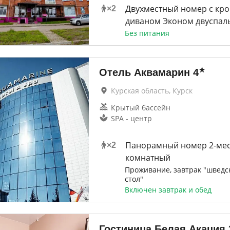
Двухместный номер с кро
×
2
диваном Эконом двуспаль
Без питания
★
Отель Аквамарин
4
Курская область, Курск
Крытый бассейн
SPA - центр
Панорамный номер 2-мес
×
2
комнатный
Проживание, завтрак "шведс
стол"
Включен завтрак и обед
Гостиница Белая Акация