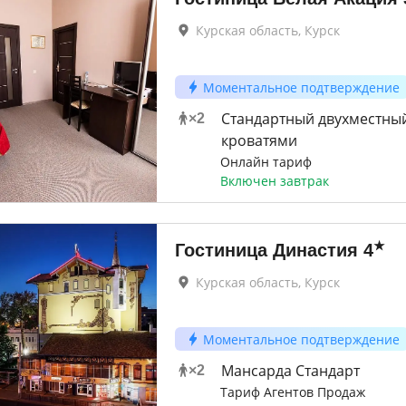
Курская область, Курск
Моментальное подтверждение
Стандартный двухместный
×
2
кроватями
Онлайн тариф
Включен завтрак
★
Гостиница Династия
4
Курская область, Курск
Моментальное подтверждение
Мансарда Стандарт
×
2
Тариф Агентов Продаж