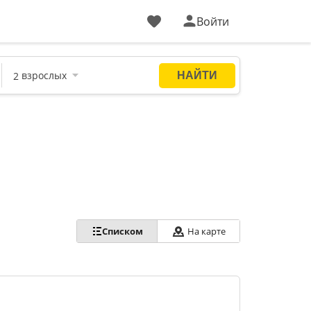
Войти
Списком
На карте