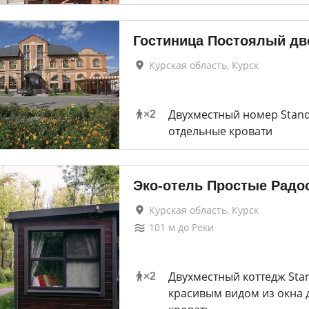
Гостиница Постоялый дв
Курская область, Курск
Двухместный номер Stand
×
2
отдельные кровати
Эко-отель Простые Радо
Курская область, Курск
101
м до
Реки
Двухместный коттедж Sta
×
2
красивым видом из окна 