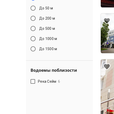
До 50 м
До 200 м
До 500 м
До 1000 м
До 1500 м
Водоемы поблизости
Река Сейм
6