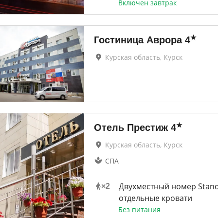
Включен завтрак
★
Гостиница Аврора
4
Курская область, Курск
★
Отель Престиж
4
Курская область, Курск
СПА
Двухместный номер Stand
×
2
отдельные кровати
Без питания