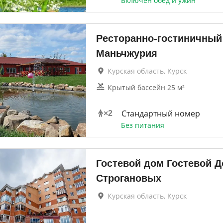
Включен обед и ужин
Ресторанно-гостиничный
Маньчжурия
Курская область, Курск
Крытый бассейн 25 м²
Стандартный номер
×
2
Без питания
Гостевой дом Гостевой 
Строгановых
Курская область, Курск