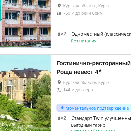
Курская область, Курск
750
м до
реки Сейм
Одноместный (классическ
×
2
Без питания
Гостинично-ресторанный
★
Роща невест
4
Курская область, Курск
144
м до
озера
Моментальное подтверждение
Стандарт Twin улучшенн
×
2
Выгодный тариф