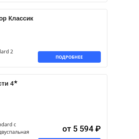
ор Классик
ard 2
ПОДРОБНЕЕ
★
сти
4
ndard с
от 5 594 ₽
двуспальная