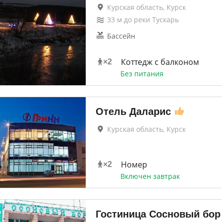
Курская область, Курск
33
м до
реки Тускарь
Бассейн
Коттедж с балконом
×
2
Без питания
Отель Даларис
Курская область, Курск
Номер
×
2
Включен завтрак
Гостиница Сосновый бор