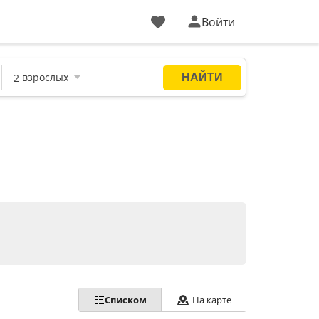
Войти
Списком
На карте