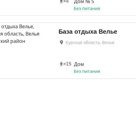
Дом № 5
×
4
Без питания
База отдыха Велье
Курская область, Велья
Дом
×
15
Без питания