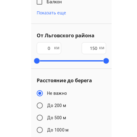
Балкон
Показать еще
От Льговского района
км
км
Расстояние до берега
Не важно
До 200 м
До 500 м
До 1000 м