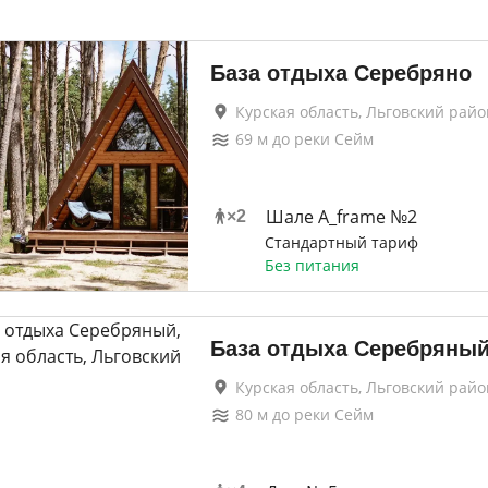
База отдыха Серебряно
Курская область, Льговский райо
69
м до
реки Сейм
Шале A_frame №2
×
2
Стандартный тариф
Без питания
База отдыха Серебряны
Курская область, Льговский райо
80
м до
реки Сейм