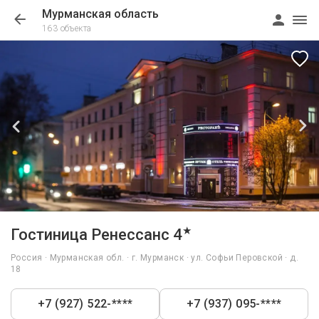
Мурманская область
163 объекта
1/45
★
Гостиница Ренессанс 4
Россия · Мурманская обл. · г. Мурманск · ул. Софьи Перовской · д.
18
+7 (927) 522-****
+7 (937) 095-****