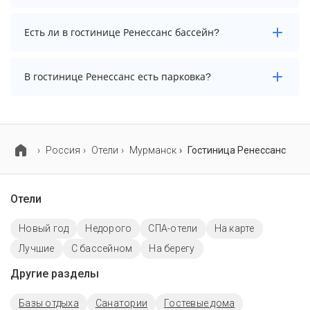
даты и количество гостей.
Заезд возможен после 14:00, а выезд необходимо
Есть ли в гостинице Ренессанс бассейн?
осуществить до 12:00.
В гостинице Ренессанс нет бассейна.
В гостинице Ренессанс есть парковка?
В гостинице Ренессанс нет парковки.
Россия
Отели
Мурманск
Гостиница Ренессанс
Отели
Новый год
Недорого
СПА-отели
На карте
Лучшие
C бассейном
На берегу
Другие разделы
Базы отдыха
Санатории
Гостевые дома